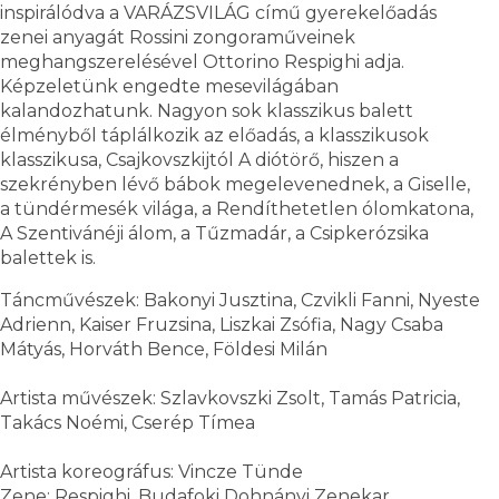
inspirálódva a VARÁZSVILÁG című gyerekelőadás
zenei anyagát Rossini zongoraműveinek
meghangszerelésével Ottorino Respighi adja.
Képzeletünk engedte mesevilágában
kalandozhatunk. Nagyon sok klasszikus balett
élményből táplálkozik az előadás, a klasszikusok
klasszikusa, Csajkovszkijtól A diótörő, hiszen a
szekrényben lévő bábok megelevenednek, a Giselle,
a tündérmesék világa, a Rendíthetetlen ólomkatona,
A Szentivánéji álom, a Tűzmadár, a Csipkerózsika
balettek is.
Táncművészek: Bakonyi Jusztina, Czvikli Fanni, Nyeste
Adrienn, Kaiser Fruzsina, Liszkai Zsófia, Nagy Csaba
Mátyás, Horváth Bence, Földesi Milán
Artista művészek: Szlavkovszki Zsolt, Tamás Patricia,
Takács Noémi, Cserép Tímea
Artista koreográfus: Vincze Tünde
Zene: Respighi, Budafoki Dohnányi Zenekar