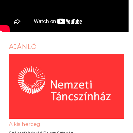
AJÁNLÓ
A kis herceg