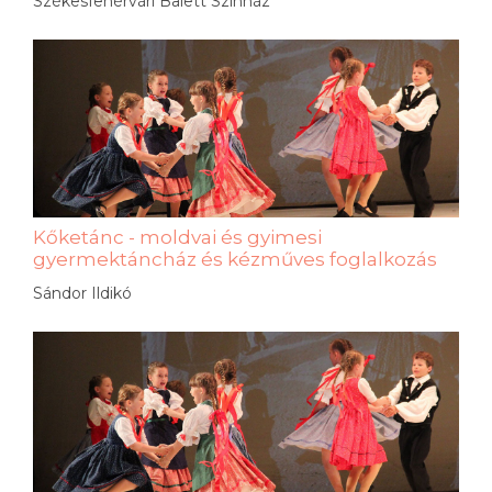
Székesfehérvári Balett Színház
Kőketánc - moldvai és gyimesi
gyermektáncház és kézműves foglalkozás
Sándor Ildikó