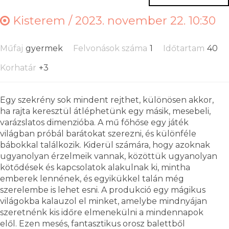
Kisterem /
2023. november 22. 10:30
Műfaj
gyermek
Felvonások száma
1
Időtartam
40
Korhatár
+3
Egy szekrény sok mindent rejthet, különösen akkor,
ha rajta keresztül átléphetünk egy másik, mesebeli,
varázslatos dimenzióba. A mű főhőse egy játék
világban próbál barátokat szerezni, és különféle
bábokkal találkozik. Kiderül számára, hogy azoknak
ugyanolyan érzelmeik vannak, közöttük ugyanolyan
kötődések és kapcsolatok alakulnak ki, mintha
emberek lennének, és egyikükkel talán még
szerelembe is lehet esni. A produkció egy mágikus
világokba kalauzol el minket, amelybe mindnyájan
szeretnénk kis időre elmenekülni a mindennapok
elől. Ezen mesés, fantasztikus orosz balettből