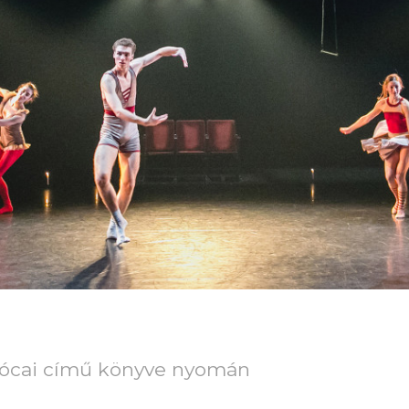
ohócai című könyve nyomán