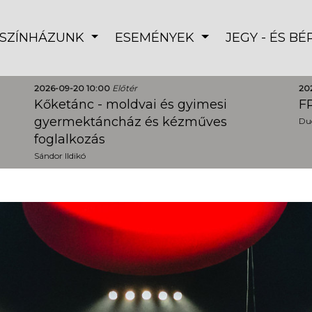
SZÍNHÁZUNK
ESEMÉNYEK
JEGY - ÉS B
2026-09-20 10:00
Előtér
20
Kőketánc - moldvai és gyimesi
FR
gyermektáncház és kézműves
Dud
foglalkozás
Sándor Ildikó