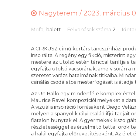
Nagyterem /
2023. március 0
Műfaj
balett
Felvonások száma
2
Időta
A CIRKUSZ című kortárs táncszínházi prod
inspirálta. A regény egy fikció, miszerint e
mestere az utolsó estén tánccal tanítja a ta
egyfajta utolsó vacsorának, amely során a 
szeretet varázs hatalmának titkaiba. Mindam
csinálás csodálatos mesterfogásait is átadja
Az Un Ballo egy mindenféle komplex érzel
Maurice Ravel kompozíciói melyeket a dara
A vizuális inspiráció forrásaként Diego Vel
melyen a spanyol királyi család ifjú tagjait
fiatalon hunytak el. A gyermekek kiszolgált
részletességgel és érzelmi töltettel örökít
a halál egyfajta előrevetítéseként. Az élet 