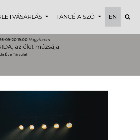
ÉRLETVÁSÁRLÁS
TÁNCÉ A SZÓ
EN
26-09-20 19:00
Nagyterem
IDA, az élet múzsája
a Éva Társulat