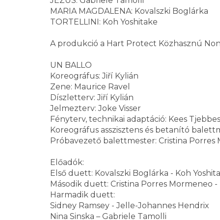
JÉZUS: Gabriele Tamolli
MARIA MAGDALENA: Kovalszki Boglárka
TORTELLINI: Koh Yoshitake
A produkció a Hart Protect Közhasznú Nonp
UN BALLO
Koreográfus: Jiří Kylián
Zene: Maurice Ravel
Díszletterv: Jiří Kylián
Jelmezterv: Joke Visser
Fényterv, technikai adaptáció: Kees Tjebbe
Koreográfus asszisztens és betanító balett
Próbavezető balettmester: Cristina Porre
Előadók:
Első duett: Kovalszki Boglárka - Koh Yoshit
Második duett: Cristina Porres Mormeneo - 
Harmadik duett:
Sidney Ramsey - Jelle-Johannes Hendrix
Nina Sinska – Gabriele Tamolli