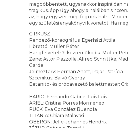
megdöbbentett, ugyanakkor inspirálóan ha
tragikus, épp úgy ahogy a halálban sincsen
az, hogy egyszer meg fogunk halni. Minde
egy születési anyakönyvi kivonatot. Ha megfor
CIRKUSZ
Rendező-koreográfus: Egerházi Attila
Librettó: Müller Péter
Hangfelvételről közreműködik: Müller Pét
Zene: Astor Piazzolla, Alfred Schnittke, Mad
Gardel
Jelmezterv: Herman Anett, Pajor Patrícia
Szcenikus: Bajkó György
Betanító- és próbavezető balettmester: Cr
BARIO: Fernando Gabriel Luis Luis
ARIEL: Cristina Porres Mormeneo
PUCK: Eva González Buendía
TITÁNIA: Chiara Malavasi
OBERON: Jelle-Johannes Hendrix