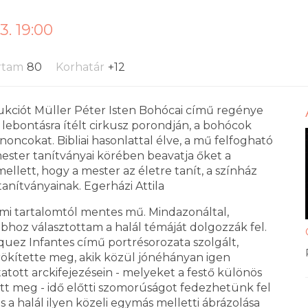
3. 19:00
rtam
80
Korhatár
+12
ukciót Müller Péter Isten Bohócai című regénye
gy lebontásra ítélt cirkusz porondján, a bohócok
noncokat. Bibliai hasonlattal élve, a mű felfogható
mester tanítványai körében beavatja őket a
ellett, hogy a mester az életre tanít, a színház
 tanítványainak. Egerházi Attila
mi tartalomtól mentes mű. Mindazonáltal,
bhoz választottam a halál témáját dolgozzák fel.
ázquez Infantes című portrésorozata szolgált,
 örökítette meg, akik közül jónéhányan igen
atott arckifejezésein - melyeket a festő különös
ett meg - idő előtti szomorúságot fedezhetünk fel
és a halál ilyen közeli egymás melletti ábrázolása