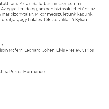
tott rám. Az Un Ballo-ban nincsen semmi
. Az egyetlen dolog, amiben biztosak lehetünk az
n más bizonytalan. Mikor megszületünk kapunk
dítjuk, egy halálos ítéletté válik. Jiří Kylián
er
ison Mcferri, Leonard Cohen, Elvis Presley, Carlos
istina Porres Mormeneo