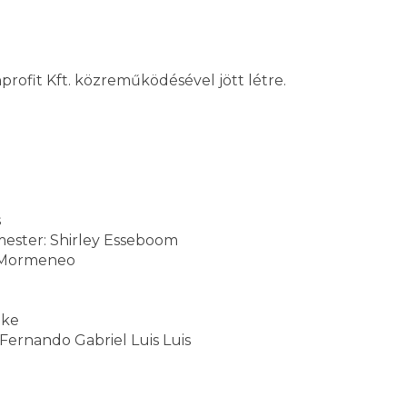
rofit Kft. közreműködésével jött létre.
s
mester: Shirley Esseboom
s Mormeneo
ake
Fernando Gabriel Luis Luis