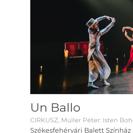
Un Ballo
CIRKUSZ, Müller Péter: Isten B
Székesfehérvári Balett Színház