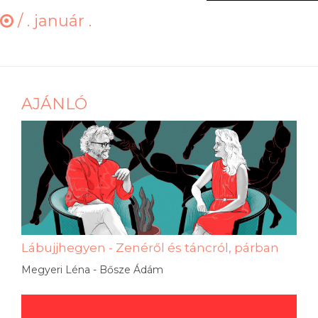
/
. január .
AJÁNLÓ
Lábujjhegyen - Zenéről és táncról, párban
Megyeri Léna - Bősze Ádám