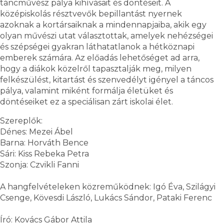
táncművész pálya kihívásait és döntéseit. A
középiskolás résztvevők bepillantást nyernek
azoknak a kortársaiknak a mindennapjaiba, akik egy
olyan művészi utat választottak, amelyek nehézségei
és szépségei gyakran láthatatlanok a hétköznapi
emberek számára. Az előadás lehetőséget ad arra,
hogy a diákok közelről tapasztalják meg, milyen
felkészülést, kitartást és szenvedélyt igényel a táncos
pálya, valamint miként formálja életüket és
döntéseiket ez a speciálisan zárt iskolai élet.
Szereplők:
Dénes: Mezei Ábel
Barna: Horváth Bence
Sári: Kiss Rebeka Petra
Szonja: Czvikli Fanni
A hangfelvételeken közreműködnek: Igó Éva, Szilágyi
Csenge, Kövesdi László, Lukács Sándor, Pataki Ferenc
Író: Kovács Gábor Attila