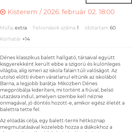
Kisterem /
2026. február 02. 18:00
Műfaj
extra
Felvonások száma
1
Időtartam
60
Korhatár
+14
Dénes klasszikus balett hallgató, társaival együtt
kisgyerekként került ebbe a szigorú és különleges
világba, alig ismeri az iskola falain túli valóságot. Az
utolsó előtti évben váratlanul eltűnik az iskolából
Barna, a legjobb barátja. Miközben Dénes
megpróbálja kideríteni, mi történt a fiúval, belső
utazásra indul, amelyen szembe kell néznie
önmagával, jó döntés hozott-e, amikor egész életét a
balettra tette fel.
Az előadás célja, egy balett-termi hétköznap
megmutatásával közelebb hozza a diákokhoz a