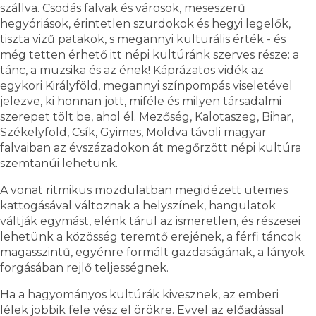
szállva. Csodás falvak és városok, meseszerű
hegyóriások, érintetlen szurdokok és hegyi legelők,
tiszta vizű patakok, s megannyi kulturális érték - és
még tetten érhető itt népi kultúránk szerves része: a
tánc, a muzsika és az ének! Káprázatos vidék az
egykori Királyföld, megannyi színpompás viseletével
jelezve, ki honnan jött, miféle és milyen társadalmi
szerepet tölt be, ahol él. Mezőség, Kalotaszeg, Bihar,
Székelyföld, Csík, Gyimes, Moldva távoli magyar
falvaiban az évszázadokon át megőrzött népi kultúra
szemtanúi lehetünk.
A vonat ritmikus mozdulatban megidézett ütemes
kattogásával változnak a helyszínek, hangulatok
váltják egymást, elénk tárul az ismeretlen, és részesei
lehetünk a közösség teremtő erejének, a férfi táncok
magasszintű, egyénre formált gazdaságának, a lányok
forgásában rejlő teljességnek.
Ha a hagyományos kultúrák kivesznek, az emberi
lélek jobbik fele vész el örökre. Evvel az előadással