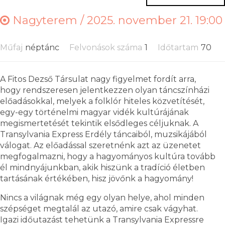
Nagyterem /
2025. november 21. 19:00
Műfaj
néptánc
Felvonások száma
1
Időtartam
70
A Fitos Dezső Társulat nagy figyelmet fordít arra,
hogy rendszeresen jelentkezzen olyan táncszínházi
előadásokkal, melyek a folklór hiteles közvetítését,
egy-egy történelmi magyar vidék kultúrájának
megismertetését tekintik elsődleges céljuknak. A
Transylvania Express Erdély táncaiból, muzsikájából
válogat. Az előadással szeretnénk azt az üzenetet
megfogalmazni, hogy a hagyományos kultúra tovább
él mindnyájunkban, akik hiszünk a tradíció életben
tartásának értékében, hisz jövőnk a hagyomány!
Nincs a világnak még egy olyan helye, ahol minden
szépséget megtalál az utazó, amire csak vágyhat.
Igazi időutazást tehetünk a Transylvania Expressre