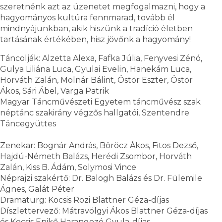
szeretnénk azt az üzenetet megfogalmazni, hogy a
hagyományos kultúra fennmarad, tovább él
mindnyájunkban, akik hiszünk a tradíció életben
tartásának értékében, hisz jövőnk a hagyomány!
Táncolják: Alzetta Alexa, Fafka Júlia, Fenyvesi Zénó,
Gulya Liliána Luca, Gyulai Evelin, Hanekám Luca,
Horváth Zalán, Molnár Bálint, Östör Eszter, Östör
Ákos, Sári Ábel, Varga Patrik
Magyar Táncművészeti Egyetem táncművész szak
néptánc szakirány végzős hallgatói, Szentendre
Táncegyüttes
Zenekar: Bognár András, Böröcz Ákos, Fitos Dezső,
Hajdú-Németh Balázs, Herédi Zsombor, Horváth
Zalán, Kiss B. Ádám, Solymosi Vince
Néprajzi szakértő: Dr. Balogh Balázs és Dr. Fülemile
Ágnes, Galát Péter
Dramaturg: Kocsis Rozi Blattner Géza-díjas
Díszlettervező: Mátravölgyi Ákos Blattner Géza-díjas
és Kocsis Enikő Harangozó Gyula-díjas