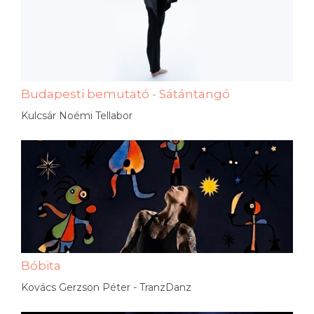
Budapesti bemutató - Sátántangó
Kulcsár Noémi Tellabor
Bóbita
Kovács Gerzson Péter - TranzDanz