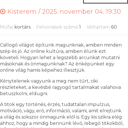
Kisterem /
2025. november 04. 19:30
Műfaj
kortárs
Felvonások száma
1
Időtartam
60
Csillogó világot építünk magunknak, amiben minden
szép és jó. Az online kultúra, amiben élünk ezt
követeli. Hogyan lehet a legszebb arcunkat mutatni
másoknak és önmagunknak? Az énképünket egy
online világ hamis képeihez illesztjük.
Kénytelenek vagyunk a meg nem tűrt, ciki
részleteket, a kevésbé ragyogó tartalmakat valahova
betuszkolni, eldugni.
A titok egy történés, érzés, tudattalan impulzus,
motiváció, vágy, erő, információ, valami, amit elrejtünk
a világ és sokszor önmagunk elől is. Egy kis szikra elég
ahhoz, hogy a mindig bennünk lévő, lebegő titkokból,