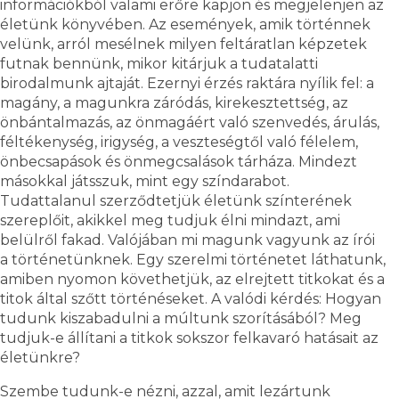
információkból valami erőre kapjon és megjelenjen az
életünk könyvében. Az események, amik történnek
velünk, arról mesélnek milyen feltáratlan képzetek
futnak bennünk, mikor kitárjuk a tudatalatti
birodalmunk ajtaját. Ezernyi érzés raktára nyílik fel: a
magány, a magunkra záródás, kirekesztettség, az
önbántalmazás, az önmagáért való szenvedés, árulás,
féltékenység, irigység, a veszteségtől való félelem,
önbecsapások és önmegcsalások tárháza. Mindezt
másokkal játsszuk, mint egy színdarabot.
Tudattalanul szerződtetjük életünk színterének
szereplőit, akikkel meg tudjuk élni mindazt, ami
belülről fakad. Valójában mi magunk vagyunk az írói
a történetünknek. Egy szerelmi történetet láthatunk,
amiben nyomon követhetjük, az elrejtett titkokat és a
titok által szőtt történéseket. A valódi kérdés: Hogyan
tudunk kiszabadulni a múltunk szorításából? Meg
tudjuk-e állítani a titkok sokszor felkavaró hatásait az
életünkre?
Szembe tudunk-e nézni, azzal, amit lezártunk