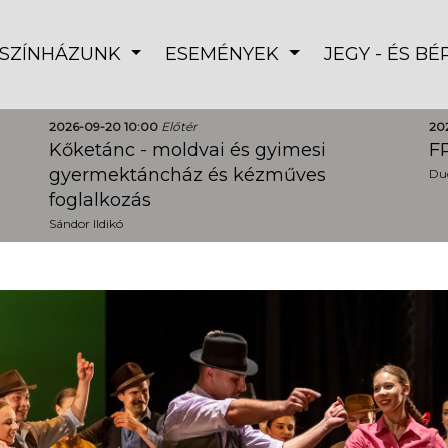
SZÍNHÁZUNK
ESEMÉNYEK
JEGY - ÉS B
2026-09-20 10:00
Előtér
20
Kőketánc - moldvai és gyimesi
FR
gyermektáncház és kézműves
Dud
foglalkozás
Sándor Ildikó