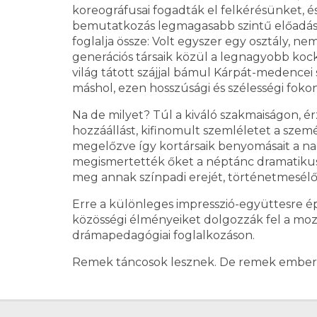
koreográfusai fogadták el felkérésünket, és
bemutatkozás legmagasabb szintű előadásá
foglalja össze: Volt egyszer egy osztály, 
generációs társaik közül a legnagyobb kocká
világ tátott szájjal bámul Kárpát-medencei
máshol, ezen hosszúsági és szélességi foko
Na de milyet? Túl a kiváló szakmaiságon, ér
hozzáállást, kifinomult szemléletet a szem
megelőzve így kortársaik benyomásait a na
megismertették őket a néptánc dramatikus 
meg annak színpadi erejét, történetmesélő
Erre a különleges impresszió-együttesre é
közösségi élményeiket dolgozzák fel a moz
drámapedagógiai foglalkozáson.
Remek táncosok lesznek. De remek embere