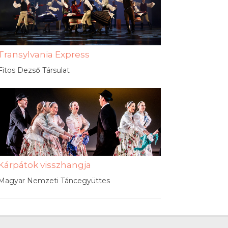
Transylvania Express
Fitos Dezső Társulat
Kárpátok visszhangja
Magyar Nemzeti Táncegyüttes