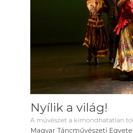
Nyílik a világ!
A művészet a kimondhatatlan t
Magyar Táncművészeti Egyet