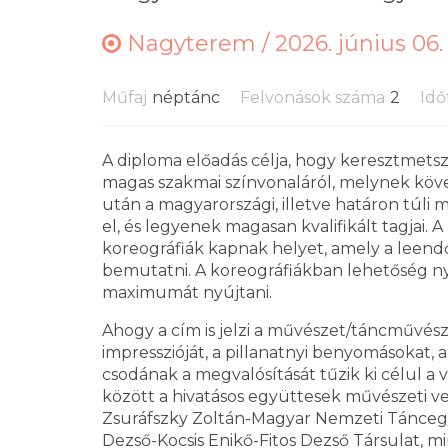
Nagyterem /
2026. június 06.
Műfaj
néptánc
Felvonások száma
2
Idő
A diploma előadás célja, hogy keresztmets
magas szakmai színvonaláról, melynek köv
után a magyarországi, illetve határon túl
el, és legyenek magasan kvalifikált tagjai.
koreográfiák kapnak helyet, amely a leen
bemutatni. A koreográfiákban lehetőség nyí
maximumát nyújtani.
Ahogy a cím is jelzi a művészet/táncművész
impresszióját, a pillanatnyi benyomásokat, a
csodának a megvalósítását tűzik ki célul a 
között a hivatásos együttesek művészeti ve
Zsuráfszky Zoltán-Magyar Nemzeti Táncegy
Dezső-Kocsis Enikő-Fitos Dezső Társulat, 