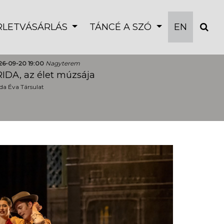
ÉRLETVÁSÁRLÁS
TÁNCÉ A SZÓ
EN
26-09-20 19:00
Nagyterem
IDA, az élet múzsája
a Éva Társulat