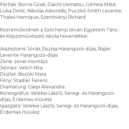
Férfiak: Borna Cicak, Daichi Uematsu, Gémesi Máté,
Luka Dimic, Nikolas Askonidis, Puczkó-Smith Levente,
Thales Henrique, Szentiványi Richard
Közreműködnek a Széchenyi István Egyetem Tánc-
és Képzőművészeti Iskola növendékei
Asszisztens: Jónás Zsuzsa Harangozó-díjas, Bajári
Levente Harangozó-díjas
Zene: zenei montázs
Jelmez: Velich Rita
Díszlet: Bozóki Mara
Fény: Stadler Ferenc
Dramaturg: Csepi Alexandra
Koreográfus: Velekei László, Seregi- és Harangozó-
díjas, Érdemes művész
Igazgató: Velekei László, Seregi- és Harangozó-díjas,
Érdemes művész