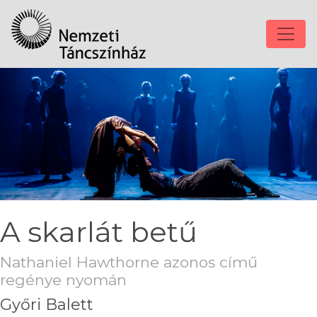
A skarlát betű
Nathaniel Hawthorne azonos című
regénye nyomán
Győri Balett