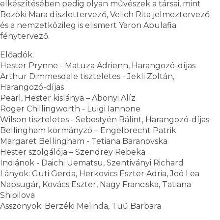
elkészítésében pedig olyan művészek a társai, mint
Bozóki Mara díszlettervező, Velich Rita jelmeztervező
és a nemzetközileg is elismert Yaron Abulafia
fénytervező.
Előadók:
Hester Prynne - Matuza Adrienn, Harangozó-díjas
Arthur Dimmesdale tiszteletes - Jekli Zoltán,
Harangozó-díjas
Pearl, Hester kislánya – Abonyi Alíz
Roger Chillingworth - Luigi Iannone
Wilson tiszteletes - Sebestyén Bálint, Harangozó-díjas
Bellingham kormányzó – Engelbrecht Patrik
Margaret Bellingham - Tetiana Baranovska
Hester szolgálója – Szendrey Rebeka
Indiánok - Daichi Uematsu, Szentiványi Richard
Lányok: Guti Gerda, Herkovics Eszter Adria, Joó Lea
Napsugár, Kovács Eszter, Nagy Franciska, Tatiana
Shipilova
Asszonyok: Berzéki Melinda, Tüű Barbara