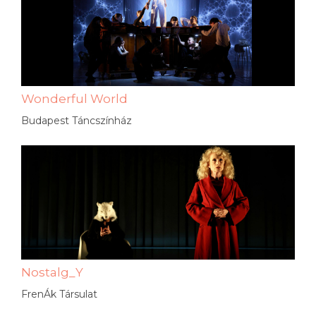
Wonderful World
Budapest Táncszínház
Nostalg_Y
FrenÁk Társulat