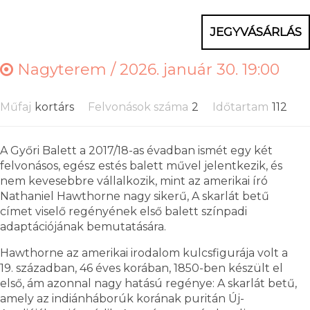
JEGYVÁSÁRLÁS
Nagyterem /
2026. január 30. 19:00
Műfaj
kortárs
Felvonások száma
2
Időtartam
112
A Győri Balett a 2017/18-as évadban ismét egy két
felvonásos, egész estés balett művel jelentkezik, és
nem kevesebbre vállalkozik, mint az amerikai író
Nathaniel Hawthorne nagy sikerű, A skarlát betű
címet viselő regényének első balett színpadi
adaptációjának bemutatására.
Hawthorne az amerikai irodalom kulcsfigurája volt a
19. században, 46 éves korában, 1850-ben készült el
első, ám azonnal nagy hatású regénye: A skarlát betű,
amely az indiánháborúk korának puritán Új-