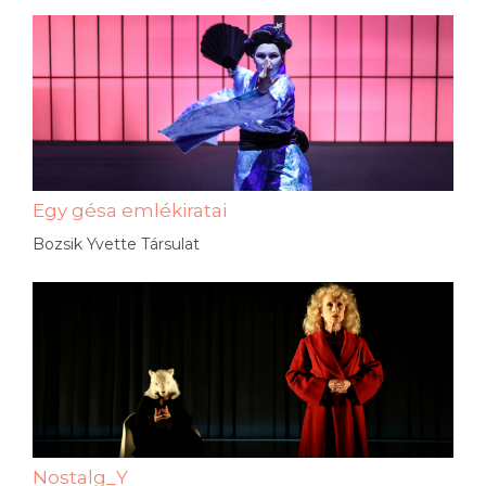
Egy gésa emlékiratai
Bozsik Yvette Társulat
Nostalg_Y