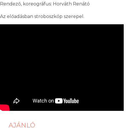
Rendező, koreográfus: Horváth Renátó
Az előadásban stroboszkóp szerepel.
AJÁNLÓ