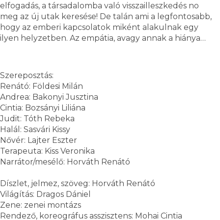
elfogadás, a társadalomba való visszailleszkedés no
meg az új utak keresése! De talán ami a legfontosabb,
hogy az emberi kapcsolatok miként alakulnak egy
ilyen helyzetben. Az empátia, avagy annak a hiánya…
Szereposztás:
Renátó: Földesi Milán
Andrea: Bakonyi Jusztina
Cintia: Bozsányi Liliána
Judit: Tóth Rebeka
Halál: Sasvári Kissy
Nővér: Lajter Eszter
Terapeuta: Kiss Veronika
Narrátor/mesélő: Horváth Renátó
Díszlet, jelmez, szöveg: Horváth Renátó
Világítás: Dragos Dániel
Zene: zenei montázs
Rendező, koreográfus asszisztens: Mohai Cintia