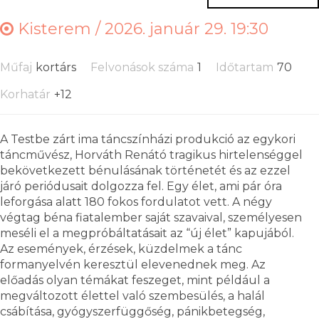
Kisterem /
2026. január 29. 19:30
Műfaj
kortárs
Felvonások száma
1
Időtartam
70
Korhatár
+12
A Testbe zárt ima táncszínházi produkció az egykori
táncművész, Horváth Renátó tragikus hirtelenséggel
bekövetkezett bénulásának történetét és az ezzel
járó periódusait dolgozza fel. Egy élet, ami pár óra
leforgása alatt 180 fokos fordulatot vett. A négy
végtag béna fiatalember saját szavaival, személyesen
meséli el a megpróbáltatásait az “új élet” kapujából.
Az események, érzések, küzdelmek a tánc
formanyelvén keresztül elevenednek meg. Az
előadás olyan témákat feszeget, mint például a
megváltozott élettel való szembesülés, a halál
csábítása, gyógyszerfüggőség, pánikbetegség,