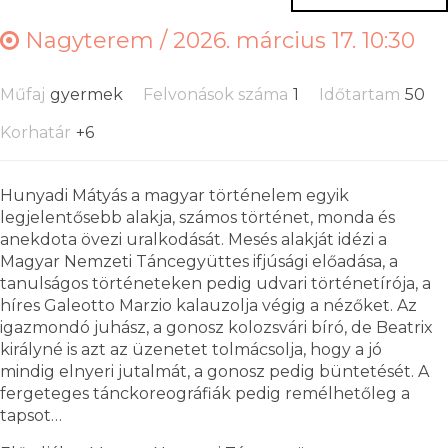
Nagyterem /
2026. március 17. 10:30
Műfaj
gyermek
Felvonások száma
1
Időtartam
50
Korhatár
+6
Hunyadi Mátyás a magyar történelem egyik
legjelentősebb alakja, számos történet, monda és
anekdota övezi uralkodását. Mesés alakját idézi a
Magyar Nemzeti Táncegyüttes ifjúsági előadása, a
tanulságos történeteken pedig udvari történetírója, a
híres Galeotto Marzio kalauzolja végig a nézőket. Az
igazmondó juhász, a gonosz kolozsvári bíró, de Beatrix
királyné is azt az üzenetet tolmácsolja, hogy a jó
mindig elnyeri jutalmát, a gonosz pedig büntetését. A
fergeteges tánckoreográfiák pedig remélhetőleg a
tapsot…