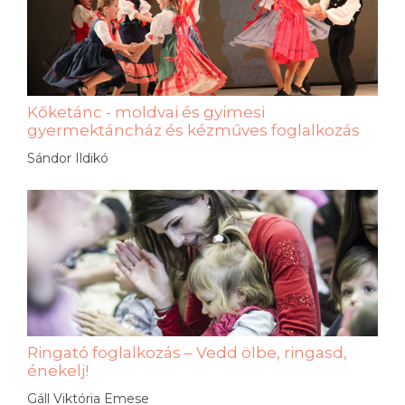
Kőketánc - moldvai és gyimesi
gyermektáncház és kézműves foglalkozás
Sándor Ildikó
Ringató foglalkozás – Vedd ölbe, ringasd,
énekelj!
Gáll Viktória Emese