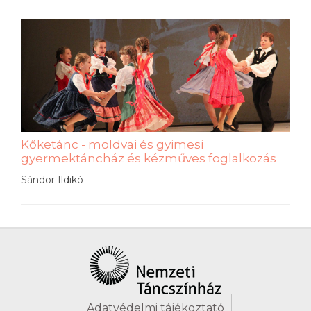
Kőketánc - moldvai és gyimesi
gyermektáncház és kézműves foglalkozás
Sándor Ildikó
Adatvédelmi tájékoztató