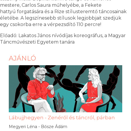
mestere, Carlos Saura műhelyébe, a Fekete
hattyú forgatására és a Rize stílusteremtő táncosainak
életébe. A legszínesebb stílusok legjobbjait szedjük
egy csokorba erre a vérpezsdítő 110 percre!
Előadó: Lakatos János nívódíjas koreográfus, a Magyar
Táncművészeti Egyetem tanára
AJÁNLÓ
Lábujjhegyen - Zenéről és táncról, párban
Megyeri Léna - Bősze Ádám