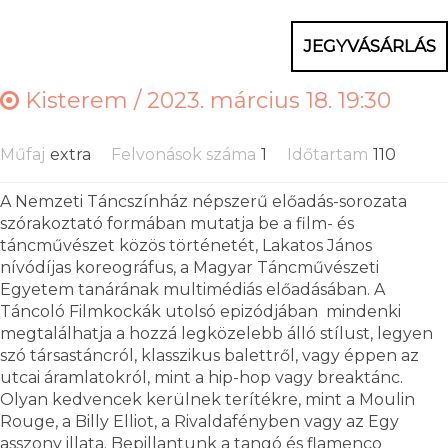
JEGYVÁSÁRLÁS
Kisterem /
2023. március 18. 19:30
Műfaj
extra
Felvonások száma
1
Időtartam
110
A Nemzeti Táncszínház népszerű előadás-sorozata
szórakoztató formában mutatja be a film- és
táncművészet közös történetét, Lakatos János
nívódíjas koreográfus, a Magyar Táncművészeti
Egyetem tanárának multimédiás előadásában. A
Táncoló Filmkockák utolsó epizódjában mindenki
megtalálhatja a hozzá legközelebb álló stílust, legyen
szó társastáncról, klasszikus balettről, vagy éppen az
utcai áramlatokról, mint a hip-hop vagy breaktánc.
Olyan kedvencek kerülnek terítékre, mint a Moulin
Rouge, a Billy Elliot, a Rivaldafényben vagy az Egy
asszony illata. Bepillantunk a tangó és flamenco