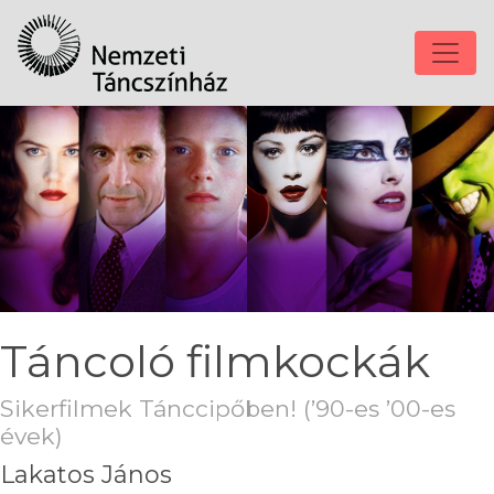
Táncoló filmkockák
Sikerfilmek Tánccipőben! (’90-es ’00-es
évek)
Lakatos János