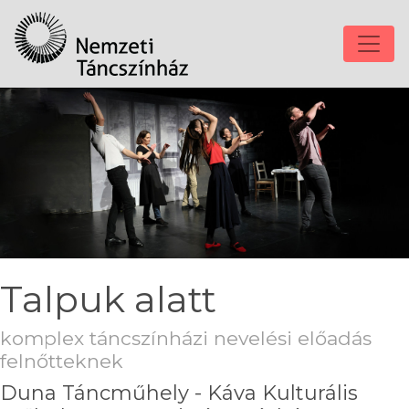
Talpuk alatt
komplex táncszínházi nevelési előadás
felnőtteknek
Duna Táncműhely - Káva Kulturális