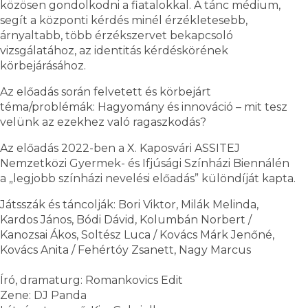
közösen gondolkodni a fiatalokkal. A tánc médium,
segít a központi kérdés minél érzékletesebb,
árnyaltabb, több érzékszervet bekapcsoló
vizsgálatához, az identitás kérdéskörének
körbejárásához.
Az előadás során felvetett és körbejárt
téma/problémák: Hagyomány és innováció – mit tesz
velünk az ezekhez való ragaszkodás?
Az előadás 2022-ben a X. Kaposvári ASSITEJ
Nemzetközi Gyermek- és Ifjúsági Színházi Biennálén
a „legjobb színházi nevelési előadás” különdíját kapta.
Játsszák és táncolják: Bori Viktor, Milák Melinda,
Kardos János, Bódi Dávid, Kolumbán Norbert /
Kanozsai Ákos, Soltész Luca / Kovács Márk Jenőné,
Kovács Anita / Fehértóy Zsanett, Nagy Marcus
Író, dramaturg: Romankovics Edit
Zene: DJ Panda