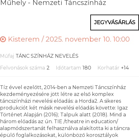
Műhely - Nemzeti Táncszínház
JEGYVÁSÁRLÁS
Kisterem /
2025. november 10. 10:00
Műfaj
TÁNC SZÍNHÁZ NEVELÉS
Felvonások száma
2
Időtartam
180
Korhatár
+14
Tíz évvel ezelőtt, 2014-ben a Nemzeti Táncszínház
kezdeményezésére jött létre az első komplex
táncszínházi nevelési előadás: a Horda2. A sikeres
produkciót két másik nevelési előadás követte: Igaz
Történet Alapján (2016); Talpuk alatt (2018). Mind a
három előadás az ún. TIE /theatre in education/
alapmódszertanát felhasználva alakította ki a táncra
épülő foglalkozásokat, különböző korosztályok