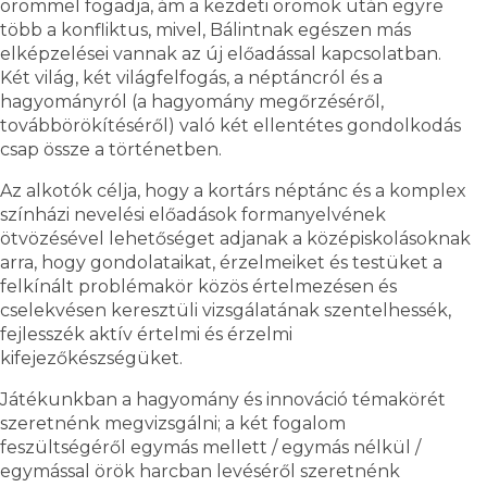
örömmel fogadja, ám a kezdeti örömök után egyre
több a konfliktus, mivel, Bálintnak egészen más
elképzelései vannak az új előadással kapcsolatban.
Két világ, két világfelfogás, a néptáncról és a
hagyományról (a hagyomány megőrzéséről,
továbbörökítéséről) való két ellentétes gondolkodás
csap össze a történetben.
Az alkotók célja, hogy a kortárs néptánc és a komplex
színházi nevelési előadások formanyelvének
ötvözésével lehetőséget adjanak a középiskolásoknak
arra, hogy gondolataikat, érzelmeiket és testüket a
felkínált problémakör közös értelmezésen és
cselekvésen keresztüli vizsgálatának szentelhessék,
fejlesszék aktív értelmi és érzelmi
kifejezőkészségüket.
Játékunkban a hagyomány és innováció témakörét
szeretnénk megvizsgálni; a két fogalom
feszültségéről egymás mellett / egymás nélkül /
egymással örök harcban levéséről szeretnénk