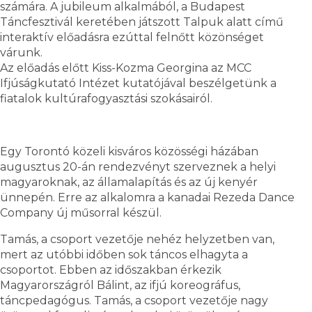
számára. A jubileum alkalmából, a Budapest
Táncfesztivál keretében játszott Talpuk alatt című
interaktív előadásra ezúttal felnőtt közönséget
várunk.
Az előadás előtt Kiss-Kozma Georgina az MCC
Ifjúságkutató Intézet kutatójával beszélgetünk a
fiatalok kultúrafogyasztási szokásairól.
Egy Torontó közeli kisváros közösségi házában
augusztus 20-án rendezvényt szerveznek a helyi
magyaroknak, az államalapítás és az új kenyér
ünnepén. Erre az alkalomra a kanadai Rezeda Dance
Company új műsorral készül.
Tamás, a csoport vezetője nehéz helyzetben van,
mert az utóbbi időben sok táncos elhagyta a
csoportot. Ebben az időszakban érkezik
Magyarországról Bálint, az ifjú koreográfus,
táncpedagógus. Tamás, a csoport vezetője nagy