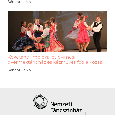
Sándor Ildikó
Kőketánc - moldvai és gyimesi
gyermektáncház és kézműves foglalkozás
Sándor Ildikó