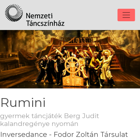
Rumini
gyermek táncjáték Berg Judit
kalandregénye nyomán
Inversedance - Fodor Zoltán Társulat