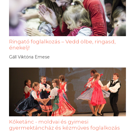
Ringató foglalkozás – Vedd ölbe, ringasd,
énekelj!
Gáll Viktória Emese
Kőketánc - moldvai és gyimesi
gyermektáncház és kézműves foglalkozás