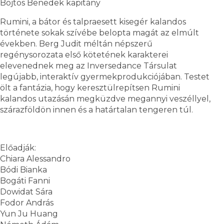
Bojtos Benedek kapitány
Rumini, a bátor és talpraesett kisegér kalandos
története sokak szívébe belopta magát az elmúlt
években. Berg Judit méltán népszerű
regénysorozata első kötetének karakterei
elevenednek meg az Inversedance Társulat
legújabb, interaktív gyermekprodukciójában. Testet
ölt a fantázia, hogy keresztülrepítsen Rumini
kalandos utazásán megküzdve megannyi veszéllyel,
szárazföldön innen és a határtalan tengeren túl.
Előadják:
Chiara Alessandro
Bódi Bianka
Bogáti Fanni
Dowidat Sára
Fodor András
Yun Ju Huang