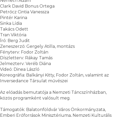
Németh Ádám
Clark David Bonus Ortega
Petrőcz Cintia Vanessza
Pintér Karina
Sinka Lídia
Takács Odett
Tran Viktória
Író: Berg Judit
Zeneszerző: Gergely Atilla, montázs
Fényterv: Fodor Zoltán
Díszletterv: Rákay Tamás
Jelmezterv: Veréb Diána
Videó: Dinea László
Koreográfia: Balkányi Kitty, Fodor Zoltán, valamint az
Inversedance Társulat művészei
Az előadás bemutatója a Nemzeti Táncszínházban,
közös programként valósult meg.
Támogatók: Balatonföldvár Város Önkormányzata,
Emberi Erőforrások Minisztériuma, Nemzeti Kulturális