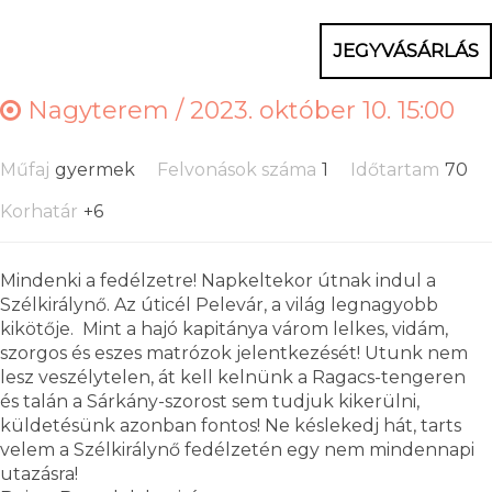
JEGYVÁSÁRLÁS
Nagyterem /
2023. október 10. 15:00
Műfaj
gyermek
Felvonások száma
1
Időtartam
70
Korhatár
+6
Mindenki a fedélzetre! Napkeltekor útnak indul a
Szélkirálynő. Az úticél Pelevár, a világ legnagyobb
kikötője. Mint a hajó kapitánya várom lelkes, vidám,
szorgos és eszes matrózok jelentkezését! Utunk nem
lesz veszélytelen, át kell kelnünk a Ragacs-tengeren
és talán a Sárkány-szorost sem tudjuk kikerülni,
küldetésünk azonban fontos! Ne késlekedj hát, tarts
velem a Szélkirálynő fedélzetén egy nem mindennapi
utazásra!