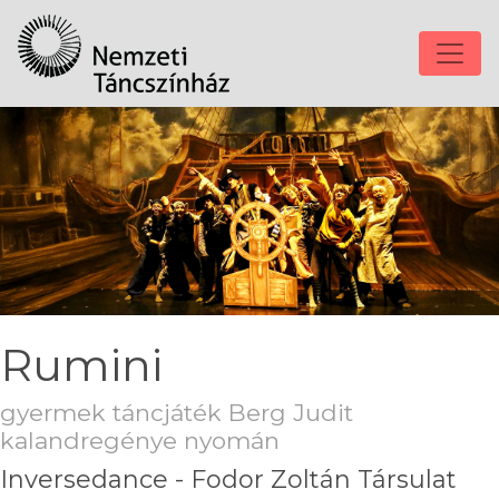
Rumini
gyermek táncjáték Berg Judit
kalandregénye nyomán
Inversedance - Fodor Zoltán Társulat