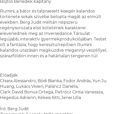
Bojtos Benedek kapitány
Rumini, a bátor és talpraesett kisegér kalandos
története sokak szívébe belopta magát az elmúlt
években. Berg Judit méltán népszerű
regénysorozata első kötetének karakterei
elevenednek meg az Inversedance Társulat
legújabb, interaktív gyermekprodukciójában. Testet
ölt a fantázia, hogy keresztülrepítsen Rumini
kalandos utazásán megküzdve megannyi veszéllyel,
szárazföldön innen és a határtalan tengeren túl.
Előadják:
Chiara Alessandro, Bódi Bianka, Fodor András, Yun Ju
Huang, Lukács Vivien, Paláncz Daniéla,
Clark David Bonus Ortega, Petrőcz Cintia Vanessza,
Hegedűs Adrienn, Kékesi Kitti, Jenei Lilla
Író: Berg Judit