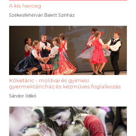
A kis herceg
Székesfehérvári Balett Színház
Kőketánc - moldvai és gyimesi
gyermektáncház és kézműves foglalkozás
Sándor Ildikó