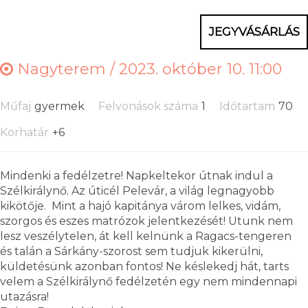
JEGYVÁSÁRLÁS
Nagyterem /
2023. október 10. 11:00
Műfaj
gyermek
Felvonások száma
1
Időtartam
70
Korhatár
+6
Mindenki a fedélzetre! Napkeltekor útnak indul a
Szélkirálynő. Az úticél Pelevár, a világ legnagyobb
kikötője. Mint a hajó kapitánya várom lelkes, vidám,
szorgos és eszes matrózok jelentkezését! Utunk nem
lesz veszélytelen, át kell kelnünk a Ragacs-tengeren
és talán a Sárkány-szorost sem tudjuk kikerülni,
küldetésünk azonban fontos! Ne késlekedj hát, tarts
velem a Szélkirálynő fedélzetén egy nem mindennapi
utazásra!