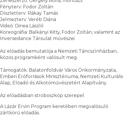
Zeneszerző: Gergely Atilla, montázs
Fényterv: Fodor Zoltán
Díszletterv: Rákay Tamás
Jelmezterv: Veréb Diána
Videó: Dinea László
Koreográfia: Balkányi Kitty, Fodor Zoltán, valamint az
Inversedance Társulat művészei
Az előadás bemutatója a Nemzeti Táncszínházban,
közös programként valósult meg.
Támogatók: Balatonföldvár Város Önkormányzata,
Emberi Erőforrások Minisztériuma, Nemzeti Kulturális
Alap, Előadó és Alkotóművészetért Alapítvány
Az előadásban stroboszkóp szerepel.
A Lázár Ervin Program keretében megvalósuló
zártkörű előadás.