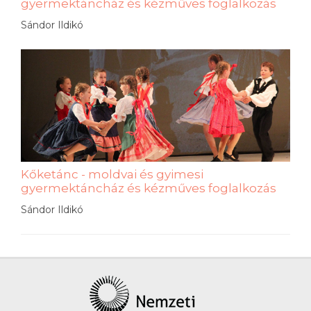
gyermektáncház és kézműves foglalkozás
Sándor Ildikó
Kőketánc - moldvai és gyimesi
gyermektáncház és kézműves foglalkozás
Sándor Ildikó