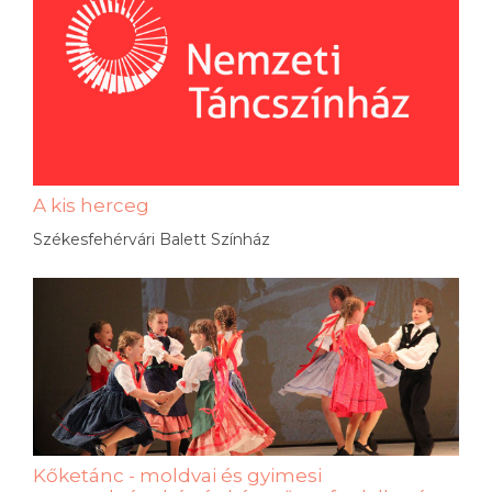
A kis herceg
Székesfehérvári Balett Színház
Kőketánc - moldvai és gyimesi