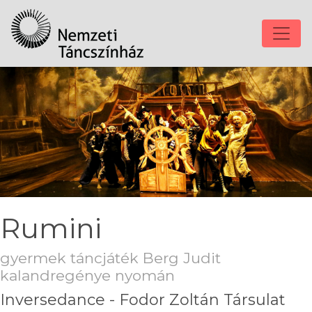
Rumini
gyermek táncjáték Berg Judit
kalandregénye nyomán
Inversedance - Fodor Zoltán Társulat