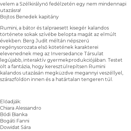
velem a Szélkirálynő fedélzetén egy nem mindennapi
utazásra!
Bojtos Benedek kapitány
Rumini, a bátor és talpraesett kisegér kalandos
története sokak szívébe belopta magát az elmúlt
években. Berg Judit méltán népszerű
regénysorozata első kötetének karakterei
elevenednek meg az Inversedance Társulat
legújabb, interaktív gyermekprodukciójában. Testet
ölt a fantázia, hogy keresztülrepítsen Rumini
kalandos utazásán megküzdve megannyi veszéllyel,
szárazföldön innen és a határtalan tengeren túl.
Előadják:
Chiara Alessandro
Bódi Bianka
Bogáti Fanni
Dowidat Sára