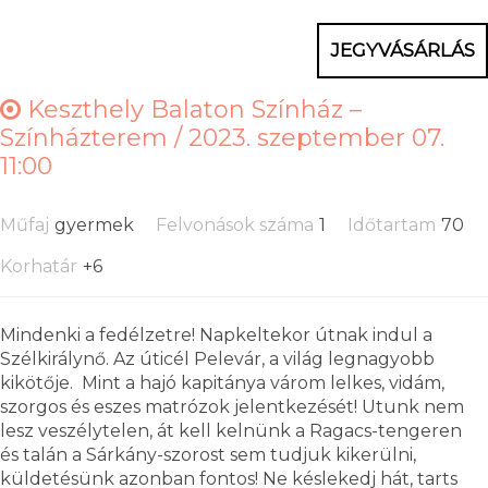
JEGYVÁSÁRLÁS
Keszthely Balaton Színház –
Színházterem /
2023. szeptember 07.
11:00
Műfaj
gyermek
Felvonások száma
1
Időtartam
70
Korhatár
+6
Mindenki a fedélzetre! Napkeltekor útnak indul a
Szélkirálynő. Az úticél Pelevár, a világ legnagyobb
kikötője. Mint a hajó kapitánya várom lelkes, vidám,
szorgos és eszes matrózok jelentkezését! Utunk nem
lesz veszélytelen, át kell kelnünk a Ragacs-tengeren
és talán a Sárkány-szorost sem tudjuk kikerülni,
küldetésünk azonban fontos! Ne késlekedj hát, tarts