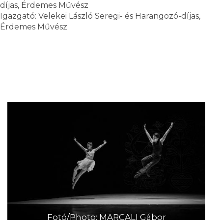
díjas, Érdemes Művész
Igazgató: Velekei László Seregi- és Harangozó-díjas,
Érdemes Művész
Fotó/Photo: MARCALI Gábor