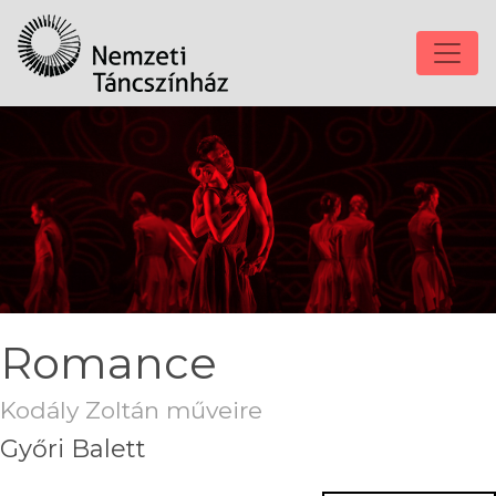
Romance
Kodály Zoltán műveire
Győri Balett