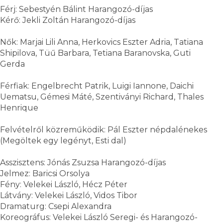
Férj: Sebestyén Bálint Harangozó-díjas
Kérő: Jekli Zoltán Harangozó-díjas
Nők: Marjai Lili Anna, Herkovics Eszter Adria, Tatiana
Shipilova, Tüű Barbara, Tetiana Baranovska, Guti
Gerda
Férfiak: Engelbrecht Patrik, Luigi Iannone, Daichi
Uematsu, Gémesi Máté, Szentiványi Richard, Thales
Henrique
Felvételről közreműködik: Pál Eszter népdalénekes
(Megöltek egy legényt, Esti dal)
Asszisztens: Jónás Zsuzsa Harangozó-díjas
Jelmez: Baricsi Orsolya
Fény: Velekei László, Hécz Péter
Látvány: Velekei László, Vidos Tibor
Dramaturg: Csepi Alexandra
Koreográfus: Velekei László Seregi- és Harangozó-