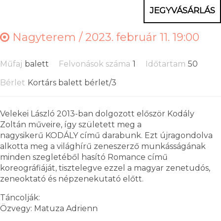
JEGYVÁSÁRLÁS
Nagyterem /
2023. február 11. 19:00
Műfaj
balett
Felvonások száma
1
Időtartam
50
Bérlet
Kortárs balett bérlet/3
Velekei László 2013-ban dolgozott először Kodály
Zoltán műveire, így született meg a
nagysikerű KODÁLY című darabunk. Ezt újragondolva
alkotta meg a világhírű zeneszerző munkásságának
minden szegletéből hasító Romance című
koreográfiáját, tisztelegve ezzel a magyar zenetudós,
zeneoktató és népzenekutató előtt.
Táncolják:
Özvegy: Matuza Adrienn