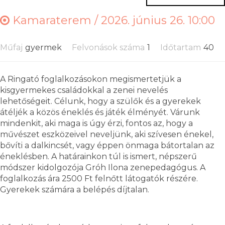
Kamaraterem /
2026. június 26. 10:00
Műfaj
gyermek
Felvonások száma
1
Időtartam
40
A Ringató foglalkozásokon megismertetjük a
kisgyermekes családokkal a zenei nevelés
lehetőségeit. Célunk, hogy a szülők és a gyerekek
átéljék a közös éneklés és játék élményét. Várunk
mindenkit, aki maga is úgy érzi, fontos az, hogy a
művészet eszközeivel neveljünk, aki szívesen énekel,
bővíti a dalkincsét, vagy éppen önmaga bátortalan az
éneklésben. A határainkon túl is ismert, népszerű
módszer kidolgozója Gróh Ilona zenepedagógus. A
foglalkozás ára 2500 Ft felnőtt látogatók részére.
Gyerekek számára a belépés díjtalan.