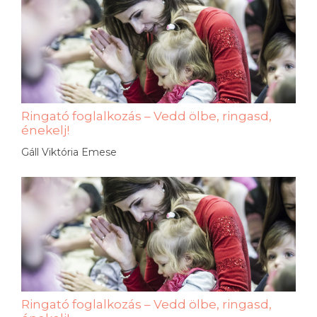
Ringató foglalkozás – Vedd ölbe, ringasd,
énekelj!
Gáll Viktória Emese
Ringató foglalkozás – Vedd ölbe, ringasd,