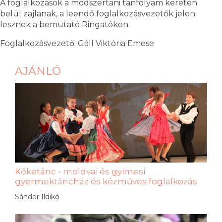
A foglalkozások a módszertani tanfolyam keretén
belül zajlanak, a leendő foglalkozásvezetők jelen
lesznek a bemutató Ringatókon.
Foglalkozásvezető: Gáll Viktória Emese
AJÁNLÓ
Kőketánc - moldvai és gyimesi
gyermektáncház és kézműves foglalkozás
Sándor Ildikó