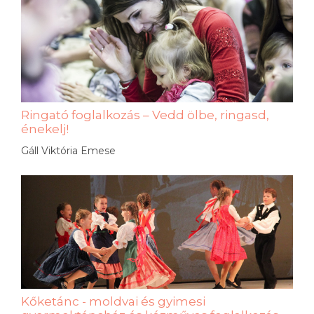
Ringató foglalkozás – Vedd ölbe, ringasd,
énekelj!
Gáll Viktória Emese
Kőketánc - moldvai és gyimesi