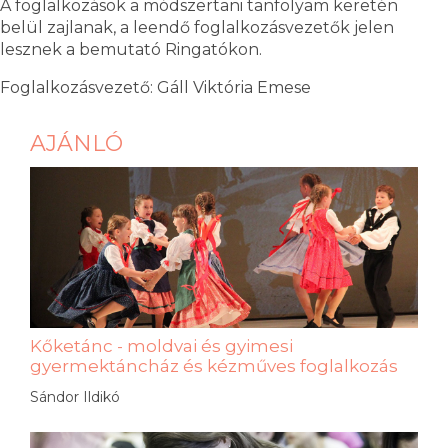
A foglalkozások a módszertani tanfolyam keretén
belül zajlanak, a leendő foglalkozásvezetők jelen
lesznek a bemutató Ringatókon.
Foglalkozásvezető: Gáll Viktória Emese
AJÁNLÓ
Kőketánc - moldvai és gyimesi
gyermektáncház és kézműves foglalkozás
Sándor Ildikó