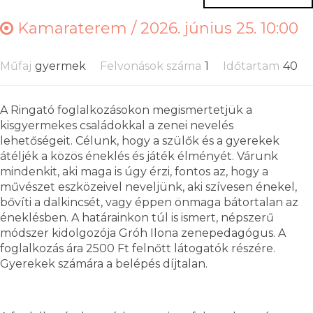
Kamaraterem /
2026. június 25. 10:00
Műfaj
gyermek
Felvonások száma
1
Időtartam
40
A Ringató foglalkozásokon megismertetjük a
kisgyermekes családokkal a zenei nevelés
lehetőségeit. Célunk, hogy a szülők és a gyerekek
átéljék a közös éneklés és játék élményét. Várunk
mindenkit, aki maga is úgy érzi, fontos az, hogy a
művészet eszközeivel neveljünk, aki szívesen énekel,
bővíti a dalkincsét, vagy éppen önmaga bátortalan az
éneklésben. A határainkon túl is ismert, népszerű
módszer kidolgozója Gróh Ilona zenepedagógus. A
foglalkozás ára 2500 Ft felnőtt látogatók részére.
Gyerekek számára a belépés díjtalan.