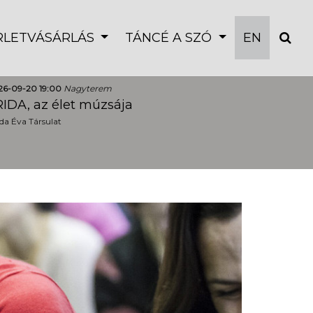
ÉRLETVÁSÁRLÁS
TÁNCÉ A SZÓ
EN
26-09-20 19:00
Nagyterem
IDA, az élet múzsája
a Éva Társulat