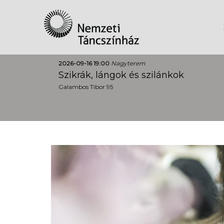
2026-09-16 19:00
Nagyterem
Szikrák, lángok és szilánkok
Galambos Tibor 95