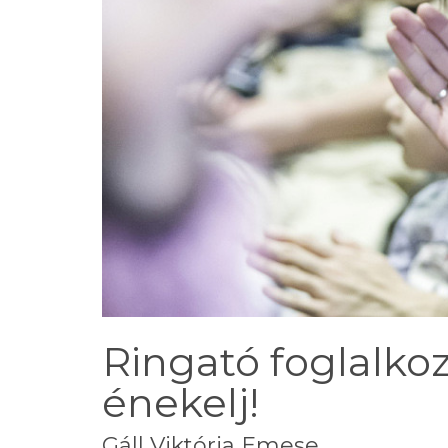
Ringató foglalkoz
énekelj!
Gáll Viktória Emese