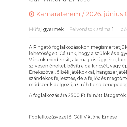
Kamaraterem /
2026. június 0
Műfaj
gyermek
Felvonások száma
1
Idő
A Ringató foglalkozásokon megismertetjük 
lehetőségeit. Célunk, hogy a szülők és a gy
Várunk mindenkit, aki maga is úgy érzi, fon
szívesen énekel, bővíti a dalkincsét, vagy
Énekszóval, ölbéli játékokkal, hangszerját
szándékos fejlesztés, de a fejlődés megtörté
módszer kidolgozója Gróh Ilona zenepeda
A foglalkozás ára 2500 Ft felnőtt látogatók
Foglalkozásvezető: Gáll Viktória Emese