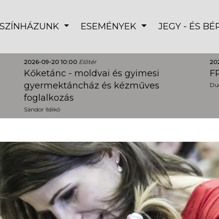
SZÍNHÁZUNK
ESEMÉNYEK
JEGY - ÉS B
2026-09-20 10:00
Előtér
20
Kőketánc - moldvai és gyimesi
FR
gyermektáncház és kézműves
Dud
foglalkozás
Sándor Ildikó