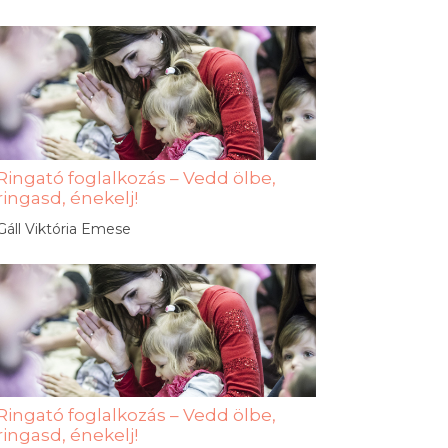
Ringató foglalkozás – Vedd ölbe,
ringasd, énekelj!
Gáll Viktória Emese
Ringató foglalkozás – Vedd ölbe,
ringasd, énekelj!