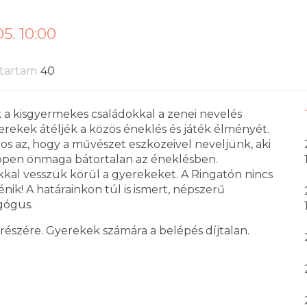
5. 10:00
tartam
40
a kisgyermekes családokkal a zenei nevelés
erekek átéljék a közös éneklés és játék élményét.
tos az, hogy a művészet eszközeivel neveljünk, aki
 éppen önmaga bátortalan az éneklésben.
ékkal vesszük körül a gyerekeket. A Ringatón nincs
nik! A határainkon túl is ismert, népszerű
gógus.
 részére. Gyerekek számára a belépés díjtalan.