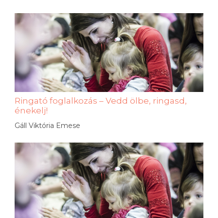
Ringató foglalkozás – Vedd ölbe, ringasd,
énekelj!
Gáll Viktória Emese