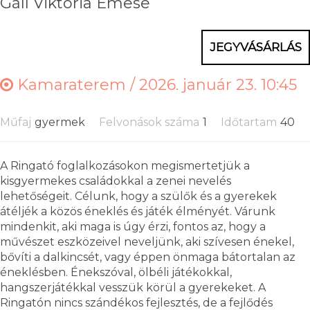
Gáll Viktória Emese
JEGYVÁSÁRLÁS
Kamaraterem /
2026. január 23. 10:45
Műfaj
gyermek
Felvonások száma
1
Időtartam
40
A Ringató foglalkozásokon megismertetjük a
kisgyermekes családokkal a zenei nevelés
lehetőségeit. Célunk, hogy a szülők és a gyerekek
átéljék a közös éneklés és játék élményét. Várunk
mindenkit, aki maga is úgy érzi, fontos az, hogy a
művészet eszközeivel neveljünk, aki szívesen énekel,
bővíti a dalkincsét, vagy éppen önmaga bátortalan az
éneklésben. Énekszóval, ölbéli játékokkal,
hangszerjátékkal vesszük körül a gyerekeket. A
Ringatón nincs szándékos fejlesztés, de a fejlődés