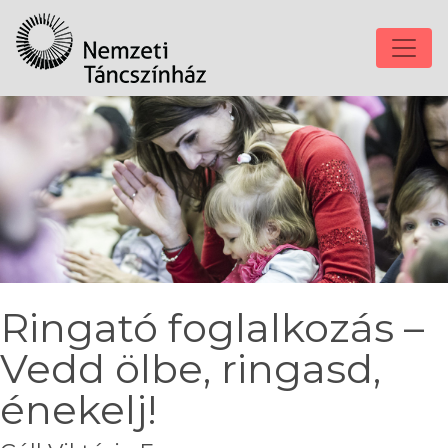
Ringató foglalkozás –
Vedd ölbe, ringasd,
énekelj!