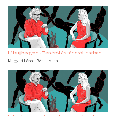
Lábujjhegyen - Zenéről és táncról, párban
Megyeri Léna - Bősze Ádám