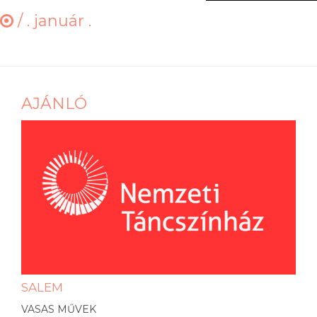
/
. január .
AJÁNLÓ
SALEM
VASAS MŰVEK