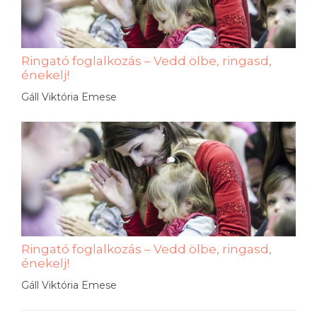
Ringató foglalkozás – Vedd ölbe, ringasd,
énekelj!
Gáll Viktória Emese
Ringató foglalkozás – Vedd ölbe, ringasd,
énekelj!
Gáll Viktória Emese