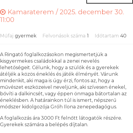
Kamaraterem /
2025. december 30.
11:00
Műfaj
gyermek
Felvonások száma
1
Időtartam
40
A Ringató foglalkozásokon megismertetjük a
kisgyermekes családokkal a zenei nevelés
lehetőségeit. Célunk, hogy a szülők és a gyerekek
átéljék a közös éneklés és játék élményét. Várunk
mindenkit, aki maga is úgy érzi, fontos az, hogy a
művészet eszközeivel neveljünk, aki szívesen énekel,
bővíti a dalkincsét, vagy éppen önmaga bátortalan az
éneklésben. A határainkon túl is ismert, népszerű
módszer kidolgozója Gróh Ilona zenepedagógus.
A foglalkozás ára 3000 Ft felnőtt látogatók részére.
Gyerekek számára a belépés díjtalan.