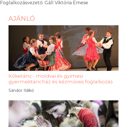
Foglalkozásvezető: Gáll Viktória Emese
AJÁNLÓ
Kőketánc - moldvai és gyimesi
gyermektáncház és kézműves foglalkozás
Sándor Ildikó