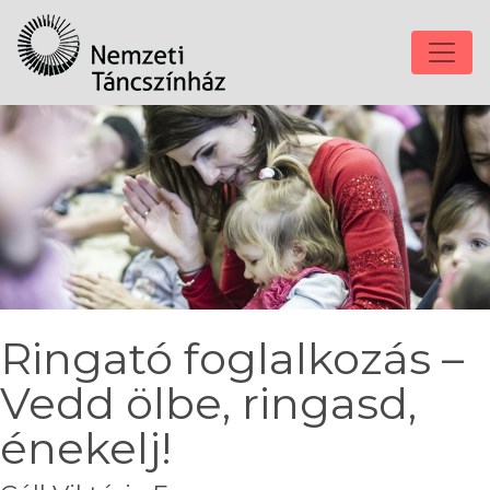
Ringató foglalkozás –
Vedd ölbe, ringasd,
énekelj!