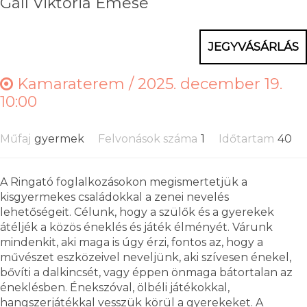
Gáll Viktória Emese
JEGYVÁSÁRLÁS
Kamaraterem /
2025. december 19.
10:00
Műfaj
gyermek
Felvonások száma
1
Időtartam
40
A Ringató foglalkozásokon megismertetjük a
kisgyermekes családokkal a zenei nevelés
lehetőségeit. Célunk, hogy a szülők és a gyerekek
átéljék a közös éneklés és játék élményét. Várunk
mindenkit, aki maga is úgy érzi, fontos az, hogy a
művészet eszközeivel neveljünk, aki szívesen énekel,
bővíti a dalkincsét, vagy éppen önmaga bátortalan az
éneklésben. Énekszóval, ölbéli játékokkal,
hangszerjátékkal vesszük körül a gyerekeket. A