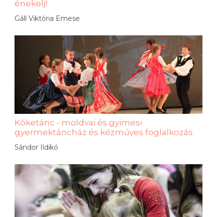
énekelj!
Gáll Viktória Emese
Kőketánc - moldvai és gyimesi
gyermektáncház és kézműves foglalkozás
Sándor Ildikó