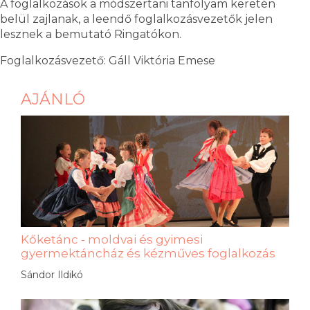
A foglalkozások a módszertani tanfolyam keretén
belül zajlanak, a leendő foglalkozásvezetők jelen
lesznek a bemutató Ringatókon.
Foglalkozásvezető: Gáll Viktória Emese
AJÁNLÓ
Kőketánc - moldvai és gyimesi
gyermektáncház és kézműves foglalkozás
Sándor Ildikó