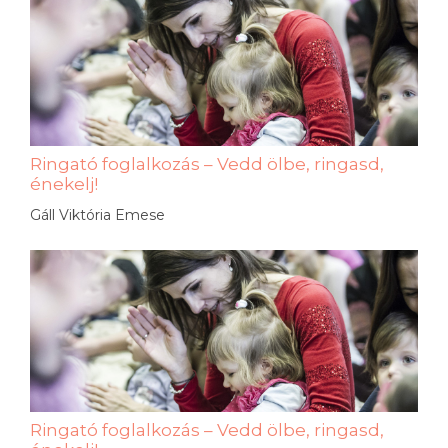
Ringató foglalkozás – Vedd ölbe, ringasd,
énekelj!
Gáll Viktória Emese
Ringató foglalkozás – Vedd ölbe, ringasd,