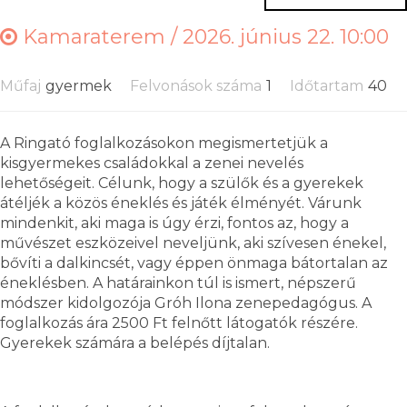
Kamaraterem /
2026. június 22. 10:00
Műfaj
gyermek
Felvonások száma
1
Időtartam
40
A Ringató foglalkozásokon megismertetjük a
kisgyermekes családokkal a zenei nevelés
lehetőségeit. Célunk, hogy a szülők és a gyerekek
átéljék a közös éneklés és játék élményét. Várunk
mindenkit, aki maga is úgy érzi, fontos az, hogy a
művészet eszközeivel neveljünk, aki szívesen énekel,
bővíti a dalkincsét, vagy éppen önmaga bátortalan az
éneklésben. A határainkon túl is ismert, népszerű
módszer kidolgozója Gróh Ilona zenepedagógus. A
foglalkozás ára 2500 Ft felnőtt látogatók részére.
Gyerekek számára a belépés díjtalan.