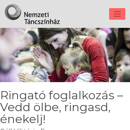
Ringató foglalkozás –
Vedd ölbe, ringasd,
énekelj!