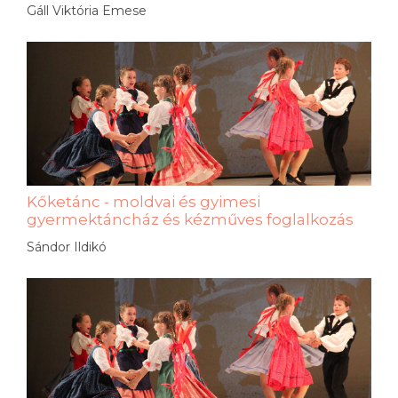
Gáll Viktória Emese
Kőketánc - moldvai és gyimesi
gyermektáncház és kézműves foglalkozás
Sándor Ildikó