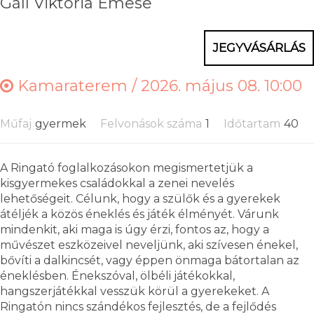
Gáll Viktória Emese
JEGYVÁSÁRLÁS
Kamaraterem /
2026. május 08. 10:00
Műfaj
gyermek
Felvonások száma
1
Időtartam
40
A Ringató foglalkozásokon megismertetjük a
kisgyermekes családokkal a zenei nevelés
lehetőségeit. Célunk, hogy a szülők és a gyerekek
átéljék a közös éneklés és játék élményét. Várunk
mindenkit, aki maga is úgy érzi, fontos az, hogy a
művészet eszközeivel neveljünk, aki szívesen énekel,
bővíti a dalkincsét, vagy éppen önmaga bátortalan az
éneklésben. Énekszóval, ölbéli játékokkal,
hangszerjátékkal vesszük körül a gyerekeket. A
Ringatón nincs szándékos fejlesztés, de a fejlődés