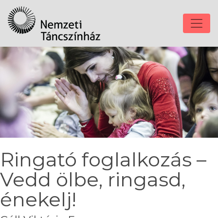
Ringató foglalkozás –
Vedd ölbe, ringasd,
énekelj!