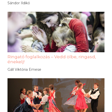
Sándor Ildikó
Ringató foglalkozás – Vedd ölbe, ringasd,
énekelj!
Gáll Viktória Emese