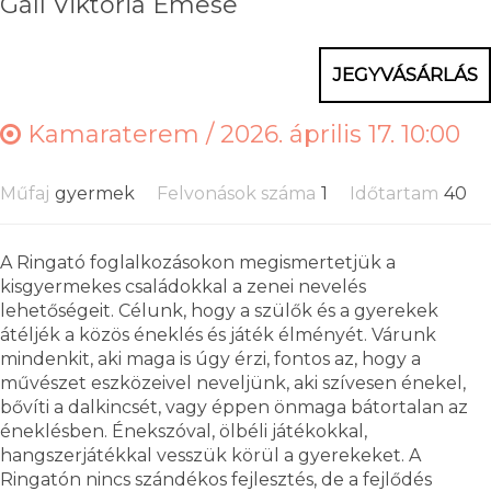
Gáll Viktória Emese
JEGYVÁSÁRLÁS
Kamaraterem /
2026. április 17. 10:00
Műfaj
gyermek
Felvonások száma
1
Időtartam
40
A Ringató foglalkozásokon megismertetjük a
kisgyermekes családokkal a zenei nevelés
lehetőségeit. Célunk, hogy a szülők és a gyerekek
átéljék a közös éneklés és játék élményét. Várunk
mindenkit, aki maga is úgy érzi, fontos az, hogy a
művészet eszközeivel neveljünk, aki szívesen énekel,
bővíti a dalkincsét, vagy éppen önmaga bátortalan az
éneklésben. Énekszóval, ölbéli játékokkal,
hangszerjátékkal vesszük körül a gyerekeket. A
Ringatón nincs szándékos fejlesztés, de a fejlődés