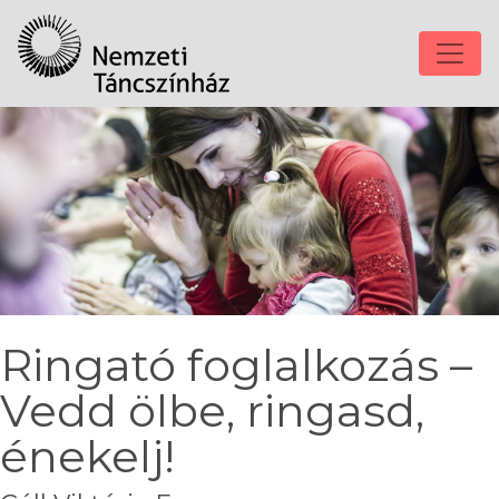
Ringató foglalkozás –
Vedd ölbe, ringasd,
énekelj!