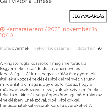
Gáll Viktória Emese
JEGYVÁSÁRLÁS
Kamaraterem /
2025. november 14.
10:00
Műfaj
gyermek
Felvonások száma
1
Időtartam
40
A Ringató foglalkozásokon megismertetjük a
kisgyermekes családokkal a zenei nevelés
lehetőségeit. Célunk, hogy a szülők és a gyerekek
átéljék a közös éneklés és játék élményét. Várunk
mindenkit, aki maga is úgy érzi, fontos az, hogy a
művészet eszközeivel neveljünk, aki szívesen énekel,
bővíti a dalkincsét, vagy éppen önmaga bátortalan az
éneklésben. Énekszóval, ölbéli játékokkal,
hangszerjátékkal vesszük körül a gyerekeket. A