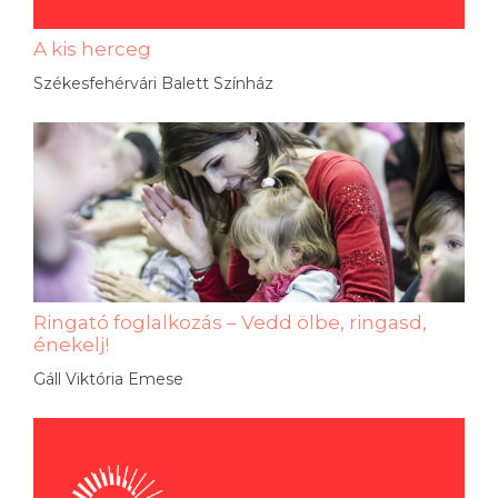
A kis herceg
Székesfehérvári Balett Színház
Ringató foglalkozás – Vedd ölbe, ringasd,
énekelj!
Gáll Viktória Emese