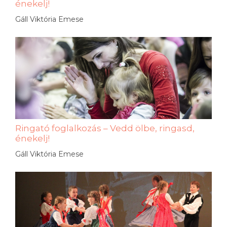
énekelj!
Gáll Viktória Emese
Ringató foglalkozás – Vedd ölbe, ringasd,
énekelj!
Gáll Viktória Emese