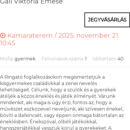
Gáll Viktória Emese
JEGYVÁSÁRLÁS
Kamaraterem /
2025. november 21.
10:45
Műfaj
gyermek
Felvonások száma
1
Időtartam
40
A Ringató foglalkozásokon megismertetjük a
kisgyermekes családokkal a zenei nevelés
lehetőségeit. Célunk, hogy a szülők és a gyerekek
átéljék a közös éneklés és játék élményét. Várunk
mindenkit, aki maga is úgy érzi, fontos az, hogy a
művészet eszközeivel neveljünk, aki szívesen énekel,
bővíti a dalkincsét, vagy éppen önmaga bátortalan az
éneklésben. Énekszóval, ölbéli játékokkal,
hangszerjátékkal vesszük körül a gyerekeket. A