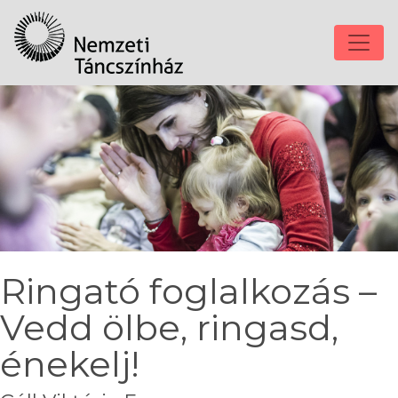
Ringató foglalkozás –
Vedd ölbe, ringasd,
énekelj!