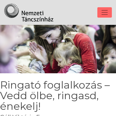
Ringató foglalkozás –
Vedd ölbe, ringasd,
énekelj!