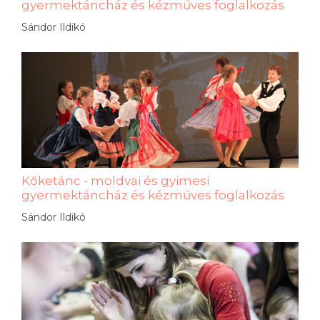
gyermektáncház és kézműves foglalkozás
Sándor Ildikó
Kőketánc - moldvai és gyimesi
gyermektáncház és kézműves foglalkozás
Sándor Ildikó