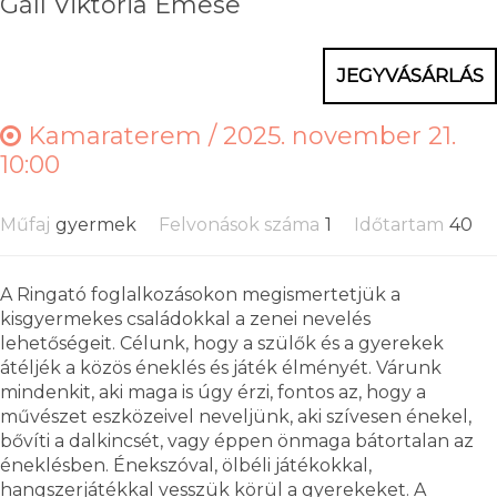
Gáll Viktória Emese
JEGYVÁSÁRLÁS
Kamaraterem /
2025. november 21.
10:00
Műfaj
gyermek
Felvonások száma
1
Időtartam
40
A Ringató foglalkozásokon megismertetjük a
kisgyermekes családokkal a zenei nevelés
lehetőségeit. Célunk, hogy a szülők és a gyerekek
átéljék a közös éneklés és játék élményét. Várunk
mindenkit, aki maga is úgy érzi, fontos az, hogy a
művészet eszközeivel neveljünk, aki szívesen énekel,
bővíti a dalkincsét, vagy éppen önmaga bátortalan az
éneklésben. Énekszóval, ölbéli játékokkal,
hangszerjátékkal vesszük körül a gyerekeket. A