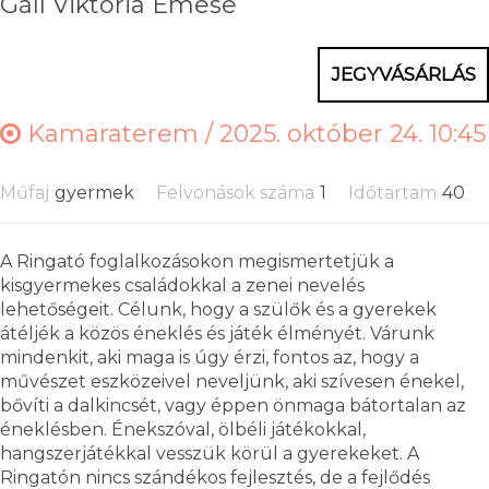
Gáll Viktória Emese
JEGYVÁSÁRLÁS
Kamaraterem /
2025. október 24. 10:45
Műfaj
gyermek
Felvonások száma
1
Időtartam
40
A Ringató foglalkozásokon megismertetjük a
kisgyermekes családokkal a zenei nevelés
lehetőségeit. Célunk, hogy a szülők és a gyerekek
átéljék a közös éneklés és játék élményét. Várunk
mindenkit, aki maga is úgy érzi, fontos az, hogy a
művészet eszközeivel neveljünk, aki szívesen énekel,
bővíti a dalkincsét, vagy éppen önmaga bátortalan az
éneklésben. Énekszóval, ölbéli játékokkal,
hangszerjátékkal vesszük körül a gyerekeket. A
Ringatón nincs szándékos fejlesztés, de a fejlődés