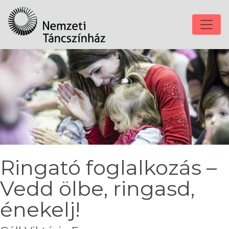
Ringató foglalkozás –
Vedd ölbe, ringasd,
énekelj!