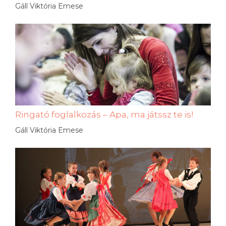
Gáll Viktória Emese
Ringató foglalkozás – Apa, ma játssz te is!
Gáll Viktória Emese