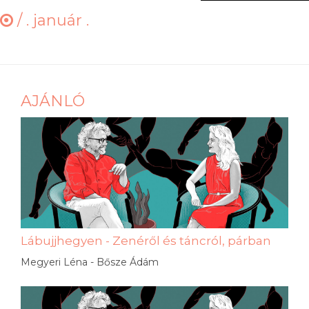
/
. január .
AJÁNLÓ
Lábujjhegyen - Zenéről és táncról, párban
Megyeri Léna - Bősze Ádám