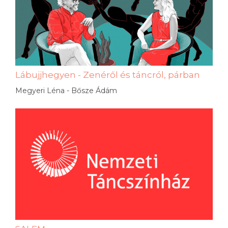
Lábujjhegyen - Zenéről és táncról, párban
Megyeri Léna - Bősze Ádám