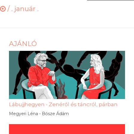
/
. január .
AJÁNLÓ
Lábujjhegyen - Zenéről és táncról, párban
Megyeri Léna - Bősze Ádám