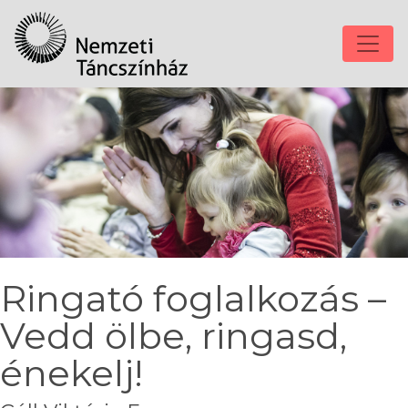
Ringató foglalkozás –
Vedd ölbe, ringasd,
énekelj!