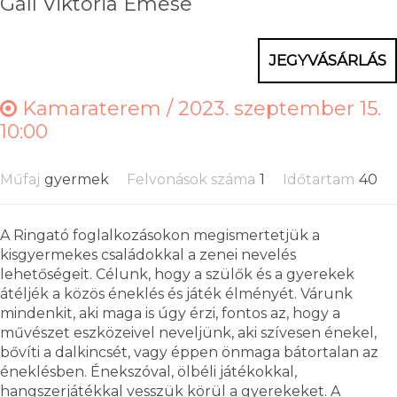
Gáll Viktória Emese
JEGYVÁSÁRLÁS
Kamaraterem /
2023. szeptember 15.
10:00
Műfaj
gyermek
Felvonások száma
1
Időtartam
40
A Ringató foglalkozásokon megismertetjük a
kisgyermekes családokkal a zenei nevelés
lehetőségeit. Célunk, hogy a szülők és a gyerekek
átéljék a közös éneklés és játék élményét. Várunk
mindenkit, aki maga is úgy érzi, fontos az, hogy a
művészet eszközeivel neveljünk, aki szívesen énekel,
bővíti a dalkincsét, vagy éppen önmaga bátortalan az
éneklésben. Énekszóval, ölbéli játékokkal,
hangszerjátékkal vesszük körül a gyerekeket. A