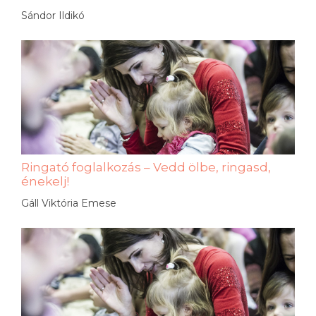
Sándor Ildikó
Ringató foglalkozás – Vedd ölbe, ringasd,
énekelj!
Gáll Viktória Emese