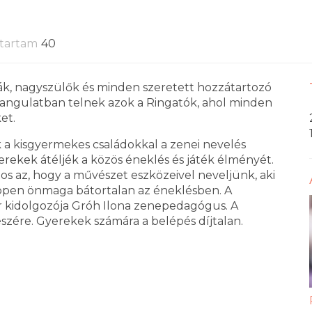
tartam
40
ák, nagyszülők és minden szeretett hozzátartozó
i hangulatban telnek azok a Ringatók, ahol minden
et.
a kisgyermekes családokkal a zenei nevelés
erekek átéljék a közös éneklés és játék élményét.
tos az, hogy a művészet eszközeivel neveljünk, aki
 éppen önmaga bátortalan az éneklésben. A
er kidolgozója Gróh Ilona zenepedagógus. A
észére. Gyerekek számára a belépés díjtalan.