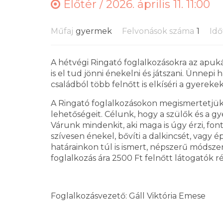
Előtér /
2026. április 11. 11:00
Műfaj
gyermek
Felvonások száma
1
Idő
A hétvégi Ringató foglalkozásokra az apuk
is el tud jönni énekelni és játszani. Ünnep
családból több felnőtt is elkíséri a gyerekek
A Ringató foglalkozásokon megismertetjük 
lehetőségeit. Célunk, hogy a szülők és a gy
Várunk mindenkit, aki maga is úgy érzi, fon
szívesen énekel, bővíti a dalkincsét, vagy
határainkon túl is ismert, népszerű módsz
foglalkozás ára 2500 Ft felnőtt látogatók r
Foglalkozásvezető: Gáll Viktória Emese