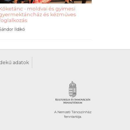
Kőketánc - moldvai és gyimesi
gyermektáncház és kézműves
foglalkozás
Sándor Ildikó
dekű adatok
A Nemzeti Táncszínház
fenntartója.