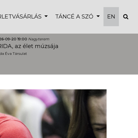
ÉRLETVÁSÁRLÁS
TÁNCÉ A SZÓ
EN
26-09-20 19:00
Nagyterem
IDA, az élet múzsája
a Éva Társulat