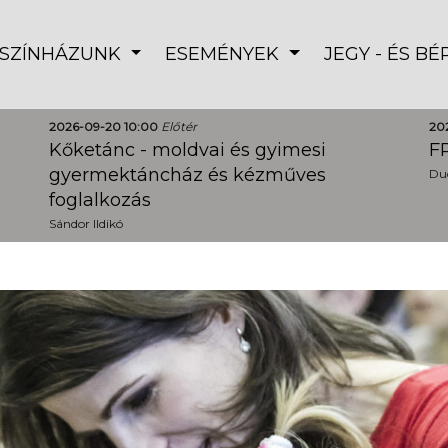
SZÍNHÁZUNK
ESEMÉNYEK
JEGY - ÉS B
2026-09-20 10:00
Előtér
20
Kőketánc - moldvai és gyimesi
FR
gyermektáncház és kézműves
Dud
foglalkozás
Sándor Ildikó