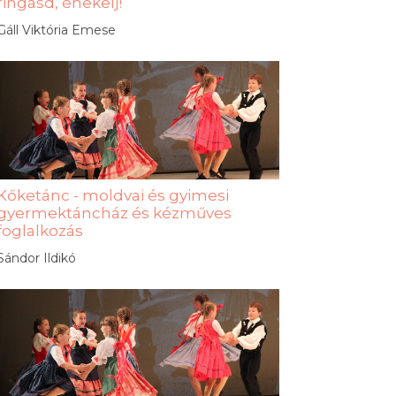
ringasd, énekelj!
Gáll Viktória Emese
Kőketánc - moldvai és gyimesi
gyermektáncház és kézműves
foglalkozás
Sándor Ildikó