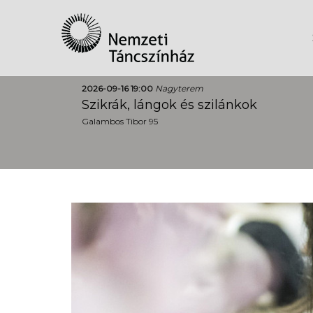
2026-09-16 19:00
Nagyterem
Szikrák, lángok és szilánkok
Galambos Tibor 95