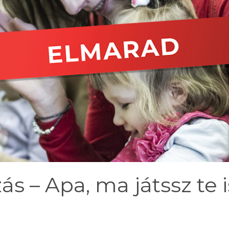
s – Apa, ma játssz te i