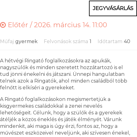
JEGYVÁSÁRLÁS
Előtér /
2026. március 14. 11:00
Műfaj
gyermek
Felvonások száma
1
Időtartam
40
A hétvégi Ringató foglalkozásokra az apukák,
nagyszülők és minden szeretett hozzátartozó is el
tud jönni énekelni és játszani. Ünnepi hangulatban
telnek azok a Ringatók, ahol minden családból több
felnőtt is elkíséri a gyerekeket.
A Ringató foglalkozásokon megismertetjük a
kisgyermekes családokkal a zenei nevelés
lehetőségeit. Célunk, hogy a szülők és a gyerekek
átéljék a közös éneklés és játék élményét. Várunk
mindenkit, aki maga is úgy érzi, fontos az, hogy a
művészet eszközeivel neveljünk, aki szívesen énekel,