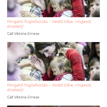
Ringató foglalkozás – Vedd ölbe, ringasd,
énekelj!
Gáll Viktória Emese
Ringató foglalkozás – Vedd ölbe, ringasd,
énekelj!
Gáll Viktória Emese