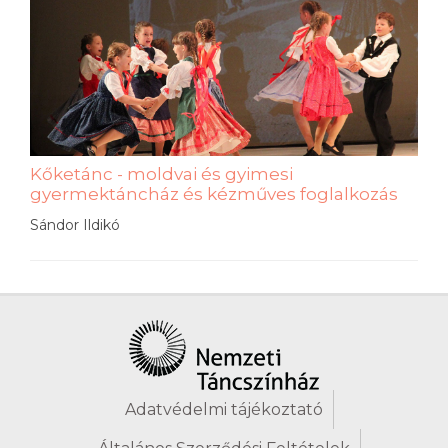
Kőketánc - moldvai és gyimesi
gyermektáncház és kézműves foglalkozás
Sándor Ildikó
Adatvédelmi tájékoztató