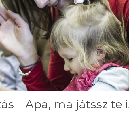
s – Apa, ma játssz te i