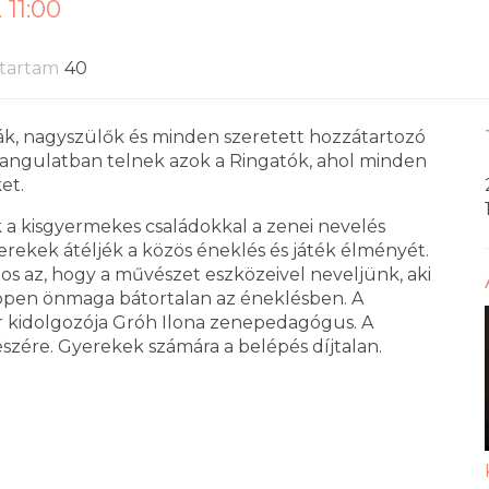
 11:00
tartam
40
ák, nagyszülők és minden szeretett hozzátartozó
i hangulatban telnek azok a Ringatók, ahol minden
ket.
a kisgyermekes családokkal a zenei nevelés
erekek átéljék a közös éneklés és játék élményét.
tos az, hogy a művészet eszközeivel neveljünk, aki
 éppen önmaga bátortalan az éneklésben. A
er kidolgozója Gróh Ilona zenepedagógus. A
észére. Gyerekek számára a belépés díjtalan.