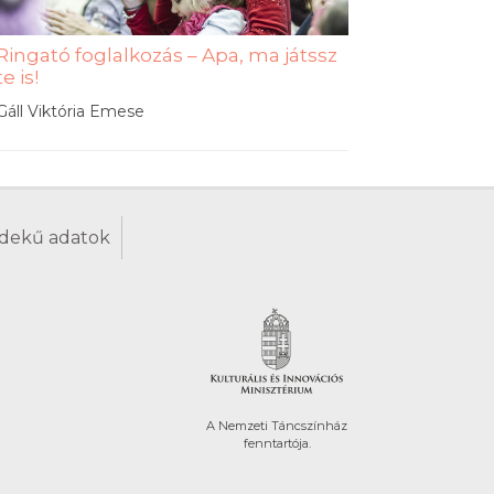
Ringató foglalkozás – Apa, ma játssz
te is!
Gáll Viktória Emese
dekű adatok
A Nemzeti Táncszínház
fenntartója.