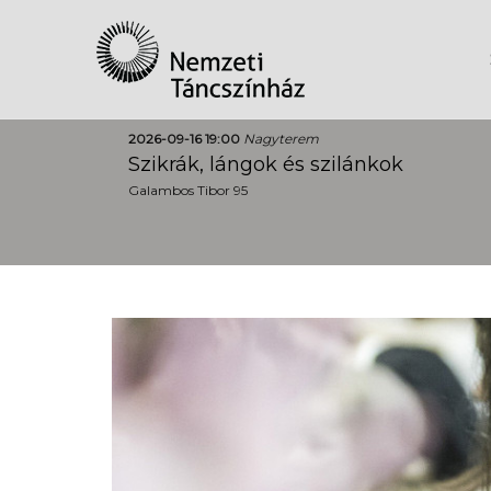
2026-09-16 19:00
Nagyterem
Szikrák, lángok és szilánkok
Galambos Tibor 95