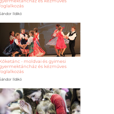
gyermektáncház és kézműves
foglalkozás
Sándor Ildikó
Kőketánc - moldvai és gyimesi
gyermektáncház és kézműves
foglalkozás
Sándor Ildikó