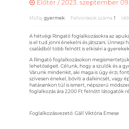
Előtér /
2023. szeptember 09.
Műfaj
gyermek
Felvonások száma
1
Idő
A hétvégi Ringató foglalkozásokra az apuk
is el tud jönni énekelni és játszani. Ünnep
családból több felnőtt is elkíséri a gyereke
A Ringató foglalkozásokon megismertetjük 
lehetőségeit. Célunk, hogy a szülők és a gy
Várunk mindenkit, aki maga is úgy érzi, fon
szívesen énekel, bővíti a dalkincsét, vagy
határainkon túl is ismert, népszerű módsz
foglalkozás ára 2200 Ft felnőtt látogatók r
Foglalkozásvezető: Gáll Viktória Emese