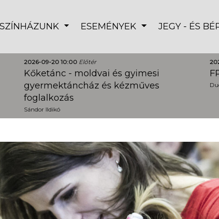
SZÍNHÁZUNK
ESEMÉNYEK
JEGY - ÉS B
2026-09-20 10:00
Előtér
20
Kőketánc - moldvai és gyimesi
FR
gyermektáncház és kézműves
Dud
foglalkozás
Sándor Ildikó