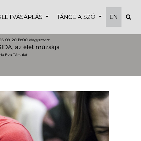
ÉRLETVÁSÁRLÁS
TÁNCÉ A SZÓ
EN
26-09-20 19:00
Nagyterem
IDA, az élet múzsája
a Éva Társulat