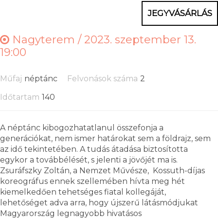
JEGYVÁSÁRLÁS
Nagyterem /
2023. szeptember 13.
19:00
Műfaj
néptánc
Felvonások száma
2
Időtartam
140
A néptánc kibogozhatatlanul összefonja a
generációkat, nem ismer határokat sem a földrajz, sem
az idő tekintetében. A tudás átadása biztosította
egykor a továbbélését, s jelenti a jövőjét ma is.
Zsuráfszky Zoltán, a Nemzet Művésze, Kossuth-díjas
koreográfus ennek szellemében hívta meg hét
kiemelkedően tehetséges fiatal kollegáját,
lehetőséget adva arra, hogy újszerű látásmódjukat
Magyarország legnagyobb hivatásos