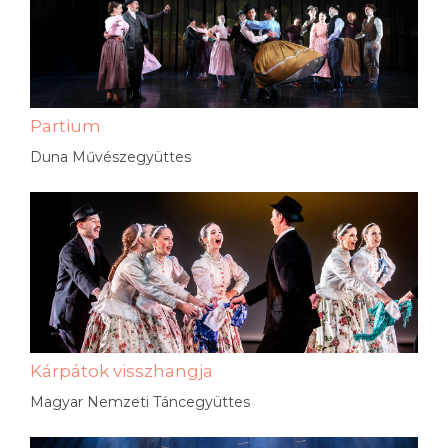
Partium
Duna Művészegyüttes
Kárpátok visszhangja
Magyar Nemzeti Táncegyüttes