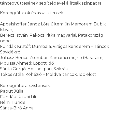
táncegyüttesének segítségével állítsák színpadra.
Koreográfusok és asszisztensek:
Appelshoffer János: Lóra ültem (In Memoriam Bubik
István)
Berecz István: Rákóczi ritka magyarjai, Patakország
népe
Fundák Kristóf: Dumbala, Virágos kenderem – Táncok
Sóvidékről
Juhász Bence Zsombor: Kamaráci mojho (Barátaim)
Moussa Ahmed: Lopott idő
Sánta Gergő: Holtodiglan, Szikrák
Tókos Attila: Kohézió – Moldvai táncok, Idő előtt
Koreográfusasszistensek:
Paput Júlia
Fundák-Kaszai Lili
Rémi Tünde
Sánta-Bíró Anna