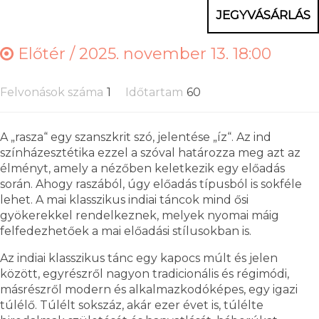
JEGYVÁSÁRLÁS
Előtér /
2025. november 13. 18:00
Felvonások száma
1
Időtartam
60
A „rasza“ egy szanszkrit szó, jelentése „íz“. Az ind
színházesztétika ezzel a szóval határozza meg azt az
élményt, amely a nézőben keletkezik egy előadás
során. Ahogy raszából, úgy előadás típusból is sokféle
lehet. A mai klasszikus indiai táncok mind ősi
gyökerekkel rendelkeznek, melyek nyomai máig
felfedezhetőek a mai előadási stílusokban is.
Az indiai klasszikus tánc egy kapocs múlt és jelen
között, egyrészről nagyon tradicionális és régimódi,
másrészről modern és alkalmazkodóképes, egy igazi
túlélő. Túlélt sokszáz, akár ezer évet is, túlélte