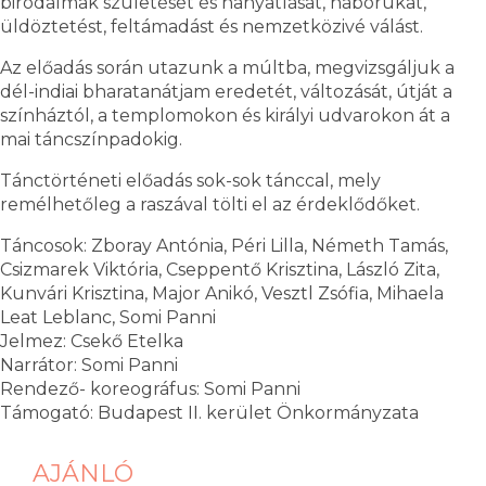
birodalmak születését és hanyatlását, háborúkat,
üldöztetést, feltámadást és nemzetközivé válást.
Az előadás során utazunk a múltba, megvizsgáljuk a
dél-indiai bharatanátjam eredetét, változását, útját a
színháztól, a templomokon és királyi udvarokon át a
mai táncszínpadokig.
Tánctörténeti előadás sok-sok tánccal, mely
remélhetőleg a raszával tölti el az érdeklődőket.
Táncosok: Zboray Antónia, Péri Lilla, Németh Tamás,
Csizmarek Viktória, Cseppentő Krisztina, László Zita,
Kunvári Krisztina, Major Anikó, Vesztl Zsófia, Mihaela
Leat Leblanc, Somi Panni
Jelmez: Csekő Etelka
Narrátor: Somi Panni
Rendező- koreográfus: Somi Panni
Támogató: Budapest II. kerület Önkormányzata
AJÁNLÓ