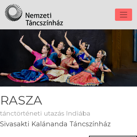
RASZA
tánctörténeti utazás Indiába
Sivasakti Kalánanda Táncszínház