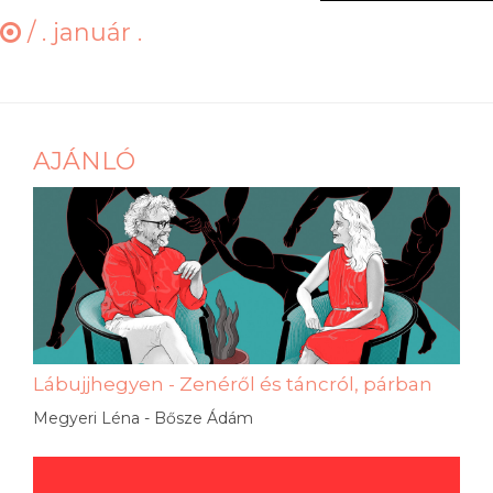
/
. január .
AJÁNLÓ
Lábujjhegyen - Zenéről és táncról, párban
Megyeri Léna - Bősze Ádám