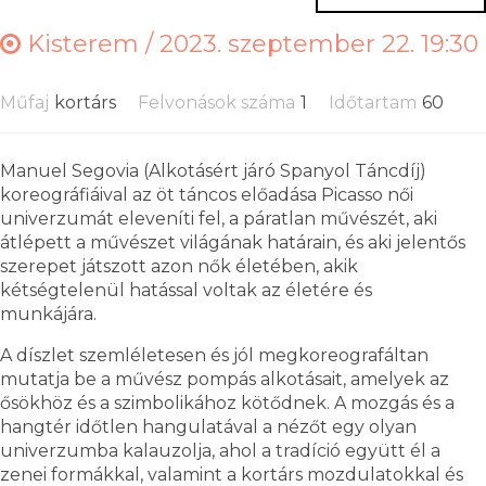
Kisterem /
2023. szeptember 22. 19:30
Műfaj
kortárs
Felvonások száma
1
Időtartam
60
Manuel Segovia (Alkotásért járó Spanyol Táncdíj)
koreográfiáival az öt táncos előadása Picasso női
univerzumát eleveníti fel, a páratlan művészét, aki
átlépett a művészet világának határain, és aki jelentős
szerepet játszott azon nők életében, akik
kétségtelenül hatással voltak az életére és
munkájára.
A díszlet szemléletesen és jól megkoreografáltan
mutatja be a művész pompás alkotásait, amelyek az
ősökhöz és a szimbolikához kötődnek. A mozgás és a
hangtér időtlen hangulatával a nézőt egy olyan
univerzumba kalauzolja, ahol a tradíció együtt él a
zenei formákkal, valamint a kortárs mozdulatokkal és