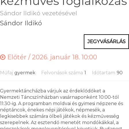
kézműves foglalkozás
Sándor Ildikó vezetésével
Sándor Ildikó
JEGYVÁSÁRLÁS
Előtér /
2026. január 18. 10:00
Műfaj
gyermek
Felvonások száma
1
Időtartam
90
Gyermektáncházba várjuk az érdeklődőket a
Nemzeti Táncszínházban vasárnaponként 10:00-tól
11:30-ig. A programban moldvai és gyimesi népzene és
néptáncok, énekes népi játékok, népmesék, a
legkisebbek számára ölbeli játékok és kézművesség
szerepelnek. Az esztendő menetét mondókákkal, a
népszokások megelevenítésével követjük. Budapest