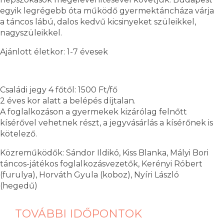
egyik legrégebb óta működő gyermektáncháza várja
a táncos lábú, dalos kedvű kicsinyeket szüleikkel,
nagyszüleikkel.
Ajánlott életkor: 1-7 évesek
Családi jegy 4 főtől: 1500 Ft/fő
2 éves kor alatt a belépés díjtalan.
A foglalkozáson a gyermekek kizárólag felnőtt
kísérővel vehetnek részt, a jegyvásárlás a kísérőnek is
kötelező.
Közreműködők: Sándor Ildikó, Kiss Blanka, Mályi Bori
táncos-játékos foglalkozásvezetők, Kerényi Róbert
(furulya), Horváth Gyula (koboz), Nyíri László
(hegedű)
TOVÁBBI IDŐPONTOK