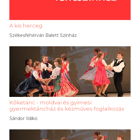
A kis herceg
Székesfehérvári Balett Színház
Kőketánc - moldvai és gyimesi
gyermektáncház és kézműves foglalkozás
Sándor Ildikó