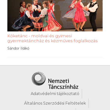
Kőketánc - moldvai és gyimesi
gyermektáncház és kézműves foglalkozás
Sándor Ildikó
Adatvédelmi tájékoztató
Általános Szerződési Feltételek