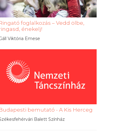
Ringató foglalkozás – Vedd ölbe,
ringasd, énekelj!
Gáll Viktória Emese
Budapesti bemutató - A Kis Herceg
Székesfehérvári Balett Színház