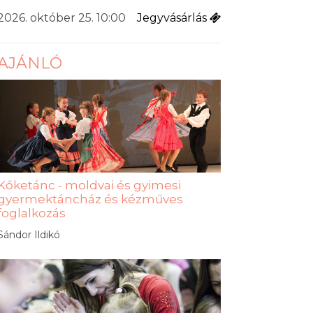
2026. október 25. 10:00
Jegyvásárlás
AJÁNLÓ
Kőketánc - moldvai és gyimesi
gyermektáncház és kézműves
foglalkozás
Sándor Ildikó