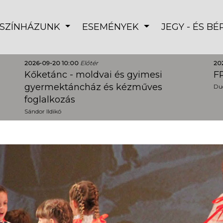
SZÍNHÁZUNK
ESEMÉNYEK
JEGY - ÉS B
2026-09-20 10:00
Előtér
20
Kőketánc - moldvai és gyimesi
FR
gyermektáncház és kézműves
Dud
foglalkozás
Sándor Ildikó