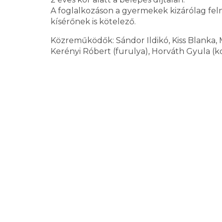
A foglalkozáson a gyermekek kizárólag felnő
kísérőnek is kötelező.
Közreműködők: Sándor Ildikó, Kiss Blanka, M
Kerényi Róbert (furulya), Horváth Gyula (ko