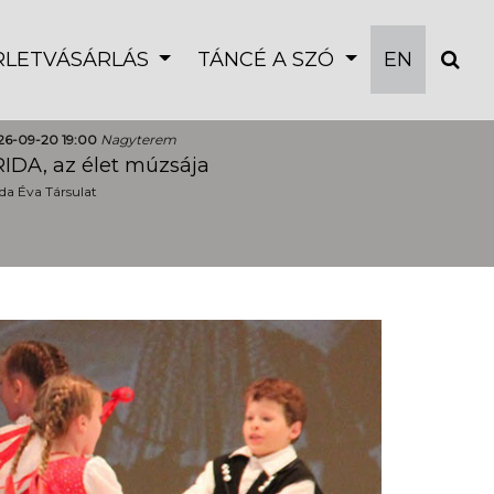
ÉRLETVÁSÁRLÁS
TÁNCÉ A SZÓ
EN
26-09-20 19:00
Nagyterem
IDA, az élet múzsája
a Éva Társulat