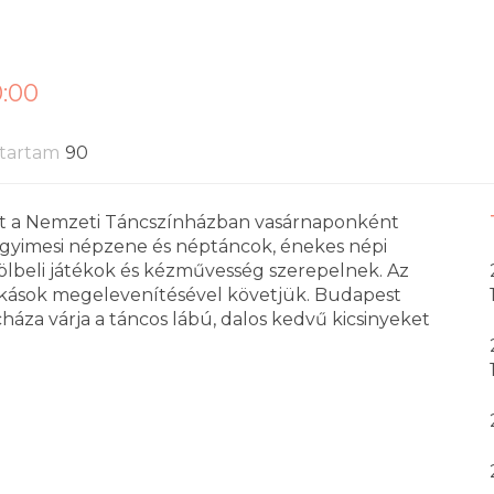
0:00
tartam
90
t a Nemzeti Táncszínházban vasárnaponként
s gyimesi népzene és néptáncok, énekes népi
ölbeli játékok és kézművesség szerepelnek. Az
kások megelevenítésével követjük. Budapest
za várja a táncos lábú, dalos kedvű kicsinyeket