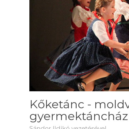
Kőketánc - moldv
gyermektáncház 
Sándor Ildikó vezetésével