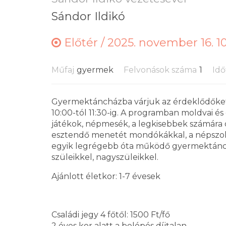
Sándor Ildikó
Előtér /
2025. november 16. 1
Műfaj
gyermek
Felvonások száma
1
Idő
Gyermektáncházba várjuk az érdeklődőke
10:00-tól 11:30-ig. A programban moldvai é
játékok, népmesék, a legkisebbek számára 
esztendő menetét mondókákkal, a népszo
egyik legrégebb óta működő gyermektánchá
szüleikkel, nagyszüleikkel.
Ajánlott életkor: 1-7 évesek
Családi jegy 4 főtől: 1500 Ft/fő
2 éves kor alatt a belépés díjtalan.