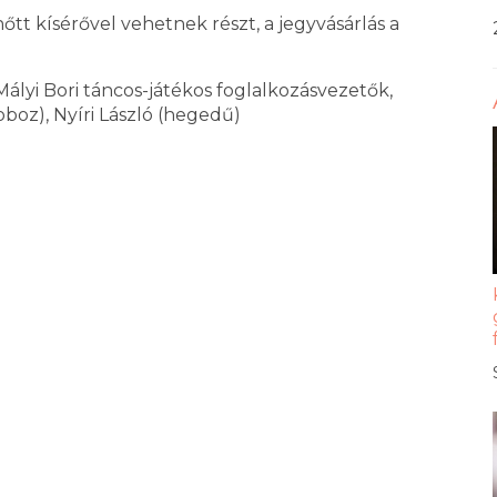
tt kísérővel vehetnek részt, a jegyvásárlás a
ályi Bori táncos-játékos foglalkozásvezetők,
boz), Nyíri László (hegedű)