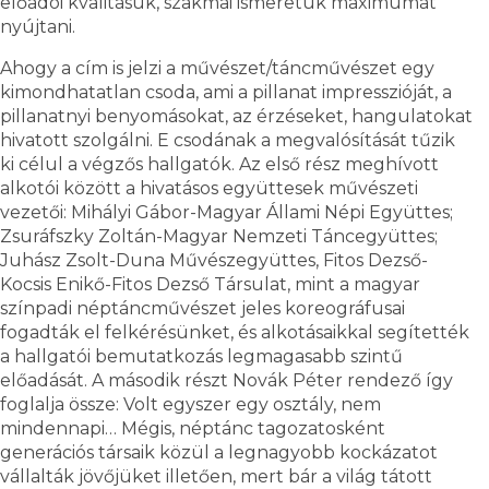
előadói kvalitásuk, szakmai ismeretük maximumát
nyújtani.
Ahogy a cím is jelzi a művészet/táncművészet egy
kimondhatatlan csoda, ami a pillanat impresszióját, a
pillanatnyi benyomásokat, az érzéseket, hangulatokat
hivatott szolgálni. E csodának a megvalósítását tűzik
ki célul a végzős hallgatók. Az első rész meghívott
alkotói között a hivatásos együttesek művészeti
vezetői: Mihályi Gábor-Magyar Állami Népi Együttes;
Zsuráfszky Zoltán-Magyar Nemzeti Táncegyüttes;
Juhász Zsolt-Duna Művészegyüttes, Fitos Dezső-
Kocsis Enikő-Fitos Dezső Társulat, mint a magyar
színpadi néptáncművészet jeles koreográfusai
fogadták el felkérésünket, és alkotásaikkal segítették
a hallgatói bemutatkozás legmagasabb szintű
előadását. A második részt Novák Péter rendező így
foglalja össze: Volt egyszer egy osztály, nem
mindennapi… Mégis, néptánc tagozatosként
generációs társaik közül a legnagyobb kockázatot
vállalták jövőjüket illetően, mert bár a világ tátott