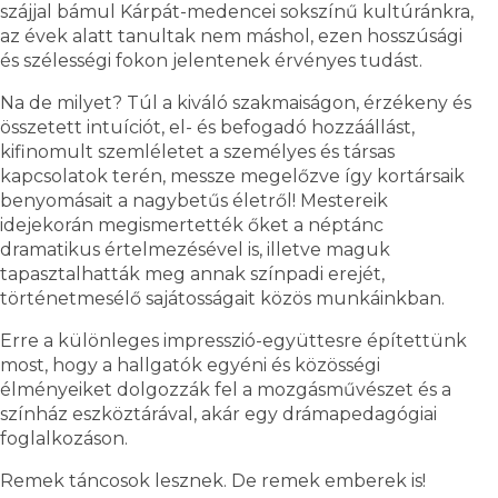
szájjal bámul Kárpát-medencei sokszínű kultúránkra,
az évek alatt tanultak nem máshol, ezen hosszúsági
és szélességi fokon jelentenek érvényes tudást.
Na de milyet? Túl a kiváló szakmaiságon, érzékeny és
összetett intuíciót, el- és befogadó hozzáállást,
kifinomult szemléletet a személyes és társas
kapcsolatok terén, messze megelőzve így kortársaik
benyomásait a nagybetűs életről! Mestereik
idejekorán megismertették őket a néptánc
dramatikus értelmezésével is, illetve maguk
tapasztalhatták meg annak színpadi erejét,
történetmesélő sajátosságait közös munkáinkban.
Erre a különleges impresszió-együttesre építettünk
most, hogy a hallgatók egyéni és közösségi
élményeiket dolgozzák fel a mozgásművészet és a
színház eszköztárával, akár egy drámapedagógiai
foglalkozáson.
Remek táncosok lesznek. De remek emberek is!