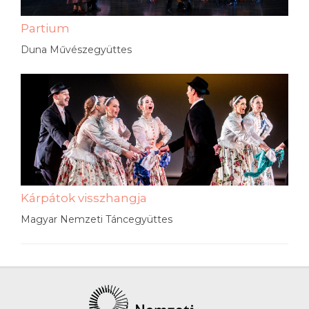
Partium
Duna Művészegyüttes
Kárpátok visszhangja
Magyar Nemzeti Táncegyüttes