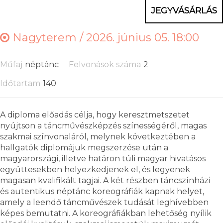
JEGYVÁSÁRLÁS
Nagyterem /
2026. június 05. 18:00
Műfaj
néptánc
Felvonások száma
2
Időtartam
140
A diploma előadás célja, hogy keresztmetszetet
nyújtson a táncművészképzés színességéről, magas
szakmai színvonaláról, melynek következtében a
hallgatók diplomájuk megszerzése után a
magyarországi, illetve határon túli magyar hivatásos
együttesekben helyezkedjenek el, és legyenek
magasan kvalifikált tagjai. A két részben táncszínházi
és autentikus néptánc koreográfiák kapnak helyet,
amely a leendő táncművészek tudását leghívebben
képes bemutatni. A koreográfiákban lehetőség nyílik