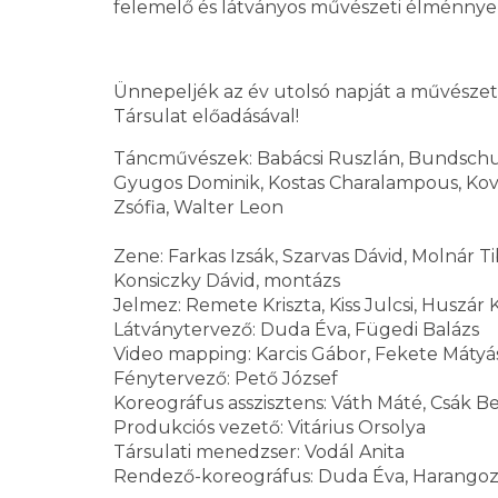
felemelő és látványos művészeti élménnyel
Ünnepeljék az év utolsó napját a művészet 
Társulat előadásával!
Táncművészek: Babácsi Ruszlán, Bundschuh V
Gyugos Dominik, Kostas Charalampous, Kovác
Zsófia, Walter Leon
Zene: Farkas Izsák, Szarvas Dávid, Molnár T
Konsiczky Dávid, montázs
Jelmez: Remete Kriszta, Kiss Julcsi, Huszár 
Látványtervező: Duda Éva, Fügedi Balázs
Video mapping: Karcis Gábor, Fekete Mátyá
Fénytervező: Pető József
Koreográfus asszisztens: Váth Máté, Csák Be
Produkciós vezető: Vitárius Orsolya
Társulati menedzser: Vodál Anita
Rendező-koreográfus: Duda Éva, Harangoz