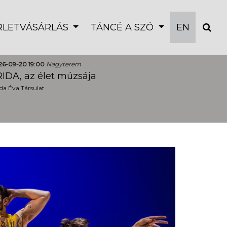
ÉRLETVÁSÁRLÁS
TÁNCÉ A SZÓ
EN
26-09-20 19:00
Nagyterem
IDA, az élet múzsája
a Éva Társulat