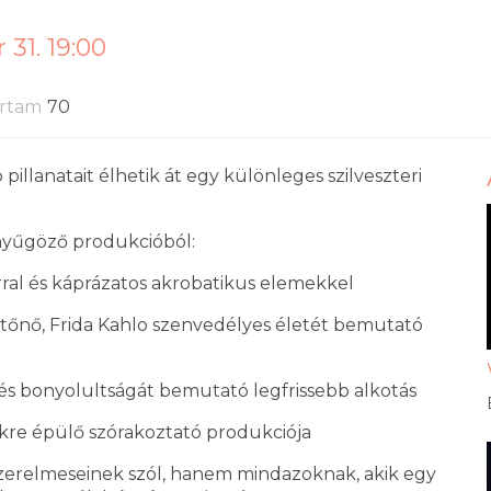
31. 19:00
artam
70
illanatait élhetik át egy különleges szilveszteri
enyűgöző produkcióból:
al és káprázatos akrobatikus elemekkel
estőnő, Frida Kahlo szenvedélyes életét bemutató
és bonyolultságát bemutató legfrissebb alkotás
rekre épülő szórakoztató produkciója
 szerelmeseinek szól, hanem mindazoknak, akik egy