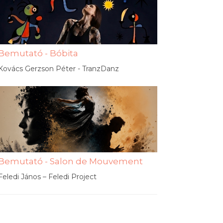
Bemutató - Bóbita
Kovács Gerzson Péter - TranzDanz
Bemutató - Salon de Mouvement
Feledi János – Feledi Project