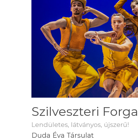
Szilveszteri Forg
Lendületes, látványos, újszerű!
Duda Éva Társulat