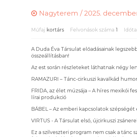
Nagyterem /
2025. december 
Műfaj
kortárs
Felvonások száma
1
Időt
A Duda Éva Társulat előadásainak legszebb p
összeállításban!
Az est során részleteket láthatnak négy l
RAMAZURI – Tánc-cirkuszi kavalkád humorr
FRIDA, az élet múzsája – A híres mexikói f
lírai produkció
BÁBEL – Az emberi kapcsolatok szépségét 
VIRTUS - A Társulat első, újcirkuszi zsáne
Ez a szilveszteri program nem csak a tánc