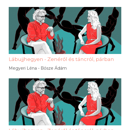
Lábujjhegyen - Zenéről és táncról, párban
Megyeri Léna - Bősze Ádám