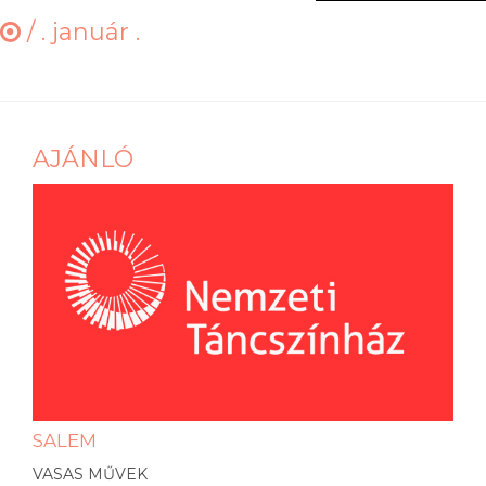
/
. január .
AJÁNLÓ
SALEM
VASAS MŰVEK