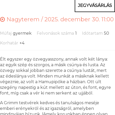
JEGYVÁSÁRLÁS
Nagyterem /
2025. december 30. 11:00
Műfaj
gyermek
Felvonások száma
1
Időtartam
50
Korhatár
+4
Élt egyszer egy özvegyasszony, annak volt két lánya:
az egyik szép és szorgos, a másik csúnya és lusta. Az
özvegy sokkal jobban szerette a csúnya lustát, mert
az édeslánya volt. Minden munkát a másiknak kellett
végeznie, az volt a Hamupipőke a házban. Ott ült
szegény napestig a kút mellett az úton, és font, egyre
font, míg csak a vér ki nem serkent az ujjából.
A Grimm testvérek kedves és tanulságos meséje
emberi erényekről és az igazságról, amelyben
mindnyájan bízunk. (Amely korunkban éppen olyan