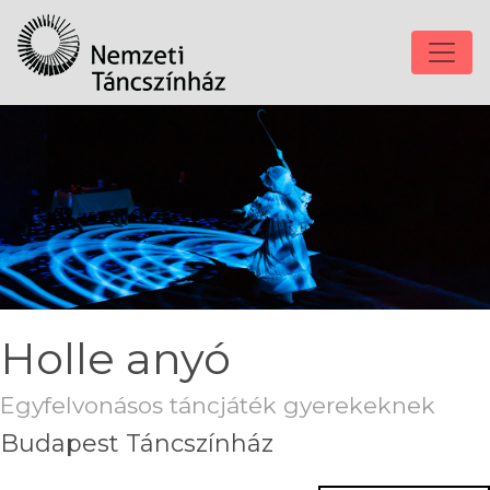
Holle anyó
Egyfelvonásos táncjáték gyerekeknek
Budapest Táncszínház