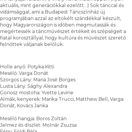
aktuális, mint generációkkal ezelőtt…) Sok tánccal és
vidámsággal, ami a Budapest Táncszínház új
programjában azzal az eltökélt szándékkal készült,
hogy Magyarországon is időben megmutassák és
megértessék a táncművészet értékeit és szépségeit a
fiatal korosztállyal, hogy kultúra és művészet szerető
felnőttek váljanak belőlük.
Holle anyó: Potyka Kitti
Mesélő: Varga Donát
Szorgos Lány: Maria José Borges
Lusta Lány: Sághy Alexandra
Gonosz mostoha: Yvette Levine
Almák, kenyerek: Marika Trucci, Matthew Bell, Varga
Donát, Kovács Janka
Mesélő hangja: Boros Zoltán
Jelmez és díszlet: Molnár Zsuzsa
Fény: Földi Béla