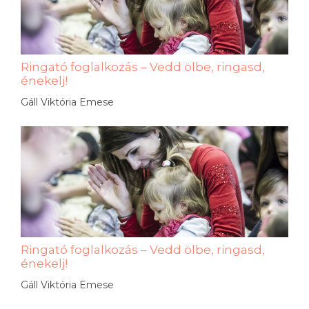
Ringató foglalkozás – Vedd ölbe, ringasd,
énekelj!
Gáll Viktória Emese
Ringató foglalkozás – Vedd ölbe, ringasd,
énekelj!
Gáll Viktória Emese