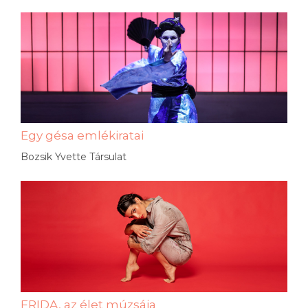
Egy gésa emlékiratai
Bozsik Yvette Társulat
FRIDA, az élet múzsája