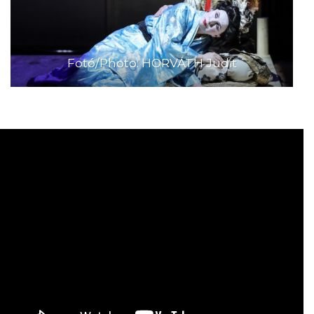
Fotó/Photo: HORVÁTH Judit