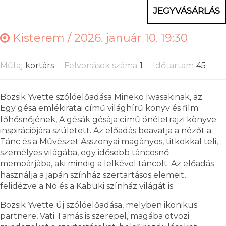
JEGYVÁSÁRLÁS
Kisterem /
2026. január 10. 19:30
Műfaj
kortárs
Felvonások száma
1
Időtartam
45
Bozsik Yvette szólóelőadása Mineko Iwasakinak, az
Egy gésa emlékiratai című világhírű könyv és film
főhősnőjének, A gésák gésája című önéletrajzi könyve
inspirációjára született. Az előadás beavatja a nézőt a
Tánc és a Művészet Asszonyai magányos, titkokkal teli,
személyes világába, egy idősebb táncosnő
memoárjába, aki mindig a lelkével táncolt. Az előadás
használja a japán színház szertartásos elemeit,
felidézve a Nō és a Kabuki színház világát is.
Bozsik Yvette új szólóelőadása, melyben ikonikus
partnere, Vati Tamás is szerepel, magába ötvözi