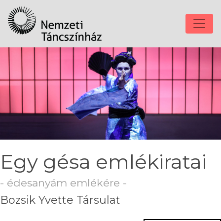
Egy gésa emlékiratai
- édesanyám emlékére -
Bozsik Yvette Társulat