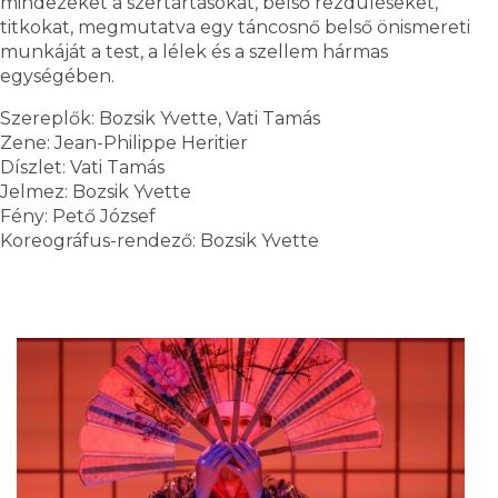
mindezeket a szertartásokat, belső rezdüléseket,
titkokat, megmutatva egy táncosnő belső önismereti
munkáját a test, a lélek és a szellem hármas
egységében.
Szereplők: Bozsik Yvette, Vati Tamás
Zene: Jean-Philippe Heritier
Díszlet: Vati Tamás
Jelmez: Bozsik Yvette
Fény: Pető József
Koreográfus-rendező: Bozsik Yvette