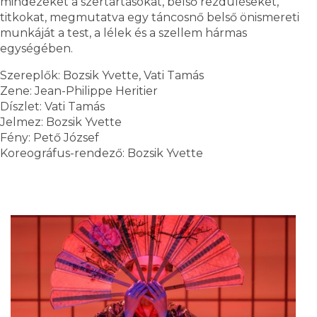
mindezeket a szertartásokat, belső rezdüléseket,
titkokat, megmutatva egy táncosnő belső önismereti
munkáját a test, a lélek és a szellem hármas
egységében.
Szereplők: Bozsik Yvette, Vati Tamás
Zene: Jean-Philippe Heritier
Díszlet: Vati Tamás
Jelmez: Bozsik Yvette
Fény: Pető József
Koreográfus-rendező: Bozsik Yvette