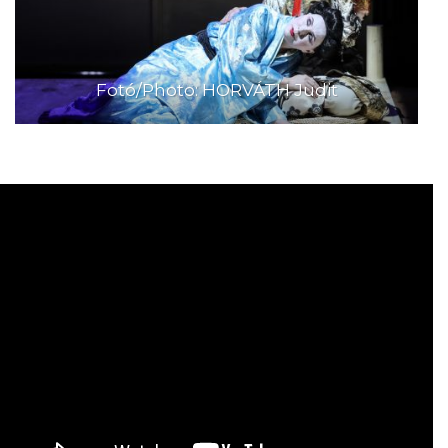
Fotó/Photo: HORVÁTH Judit