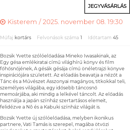
JEGYVÁSÁRLÁS
Kisterem /
2025. november 08. 19:30
Műfaj
kortárs
Felvonások száma
1
Időtartam
45
Bozsik Yvette szólóelőadása Mineko Iwasakinak, az
Egy gésa emlékiratai című világhírű könyv és film
főhősnőjének, A gésák gésája című önéletrajzi könyve
inspirációjára született. Az előadás beavatja a nézőt a
Tánc és a Művészet Asszonyai magányos, titkokkal teli,
személyes világába, egy idősebb táncosnő
memoárjába, aki mindig a lelkével táncolt. Az előadás
használja a japán színház szertartásos elemeit,
felidézve a Nō és a Kabuki színház világát is.
Bozsik Yvette új szólóelőadása, melyben ikonikus
partnere, Vati Tamás is szerepel, magába ötvözi