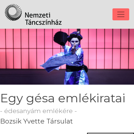
Egy gésa emlékiratai
- édesanyám emlékére -
Bozsik Yvette Társulat