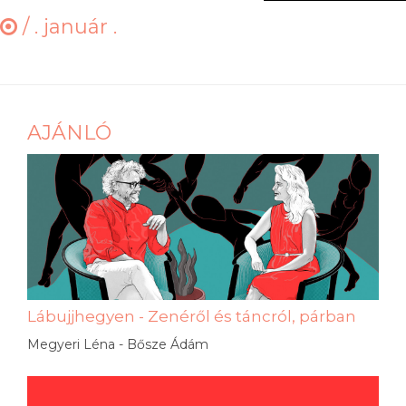
/
. január .
AJÁNLÓ
Lábujjhegyen - Zenéről és táncról, párban
Megyeri Léna - Bősze Ádám