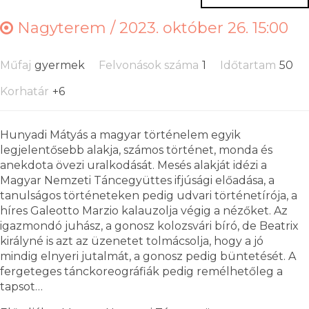
Nagyterem /
2023. október 26. 15:00
Műfaj
gyermek
Felvonások száma
1
Időtartam
50
Korhatár
+6
Hunyadi Mátyás a magyar történelem egyik
legjelentősebb alakja, számos történet, monda és
anekdota övezi uralkodását. Mesés alakját idézi a
Magyar Nemzeti Táncegyüttes ifjúsági előadása, a
tanulságos történeteken pedig udvari történetírója, a
híres Galeotto Marzio kalauzolja végig a nézőket. Az
igazmondó juhász, a gonosz kolozsvári bíró, de Beatrix
királyné is azt az üzenetet tolmácsolja, hogy a jó
mindig elnyeri jutalmát, a gonosz pedig büntetését. A
fergeteges tánckoreográfiák pedig remélhetőleg a
tapsot…