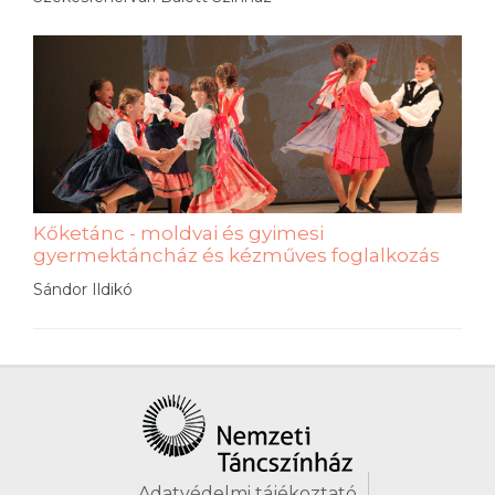
Kőketánc - moldvai és gyimesi
gyermektáncház és kézműves foglalkozás
Sándor Ildikó
Adatvédelmi tájékoztató