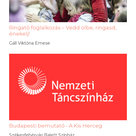
Ringató foglalkozás – Vedd ölbe, ringasd,
énekelj!
Gáll Viktória Emese
Budapesti bemutató - A Kis Herceg
Székesfehérvári Balett Színház